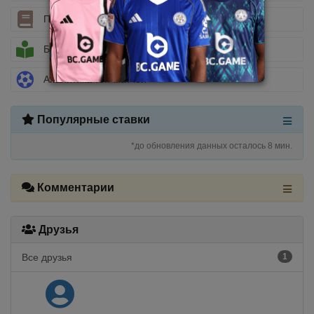
Полезные статьи
Библиотека беттора
Аналитика топ-матчей
Популярные ставки
*до обновления данных осталось 8 мин.
Комментарии
Друзья
Все друзья
1