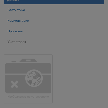
Статистика
Комментарии
Прогнозы
Учет ставок