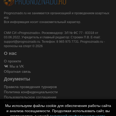
Prognoznado.ru не занимается организацией и проведением азартных
игр.
Вся информация носит ознакомительный характер.
СМИ СИ «Prognoznado». Роскомнадзор: ЭЛ № ФС 77 - 83318 от
03.06.2022. Учредитель и главный редактор: Строкин П.В. E-mail:
support@prognoznado.ru. Телефон: 8 965 975 7731. Prognoznado.ru -
прогнозы на спорт © 2026
О нас
О проекте
Мы в VK
Обратная связь
Документы
Правила проведения турниров
Политика конфиденциальности
Пользовательское соглашение
Правила работы сервиса прогнозов
Мы используем файлы cookie для обеспечения работы сайта
Согласие на обработку персональных данных
и анализа посещаемости. Продолжая использовать сайт, вы