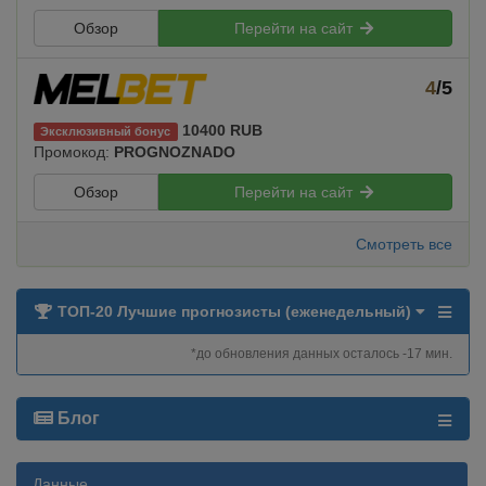
Обзор
Перейти на сайт
4
/5
10400 RUB
Эксклюзивный бонус
Промокод:
PROGNOZNADO
Обзор
Перейти на сайт
Смотреть все
ТОП-20 Лучшие прогнозисты (еженедельный)
*до обновления данных осталось -17 мин.
Блог
Данные