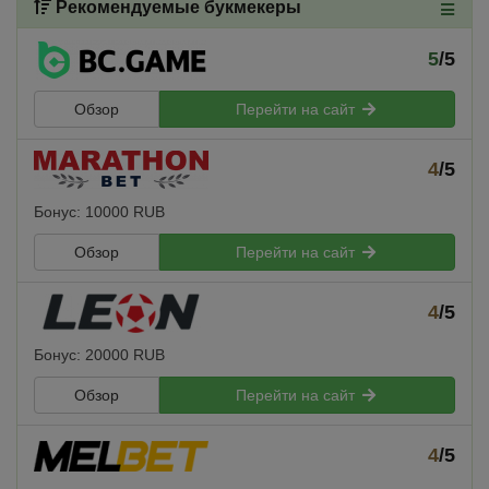
Рекомендуемые букмекеры
5
/5
Обзор
Перейти на сайт
4
/5
Бонус: 10000 RUB
Обзор
Перейти на сайт
4
/5
Бонус: 20000 RUB
Обзор
Перейти на сайт
4
/5