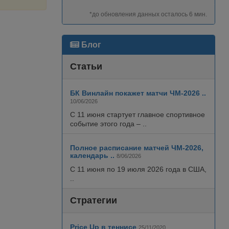
*до обновления данных осталось 6 мин.
Блог
Статьи
БК Винлайн покажет матчи ЧМ-2026 ..
10/06/2026
С 11 июня стартует главное спортивное
событие этого года – ..
Полное расписание матчей ЧМ-2026,
календарь ..
8/06/2026
С 11 июня по 19 июля 2026 года в США,
..
Стратегии
Price Up в теннисе
25/11/2020