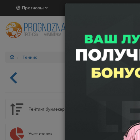
Прогнозы
Популярные ставки
Мы в социа
Теннис
Прогноз
Добавлен
13 июля 20
Рейтинг букмекеров
Теннис | Уимблдон
Начало:
13 июля 2
Учет ставок