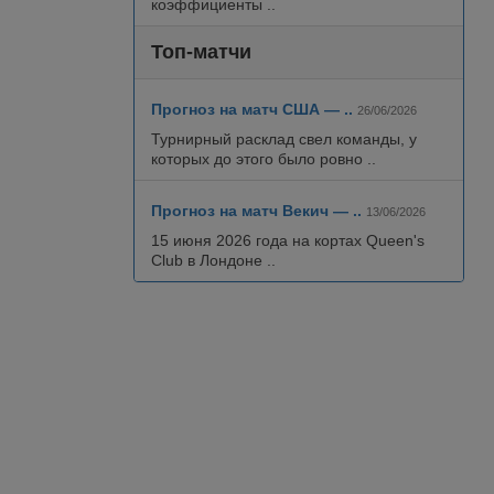
коэффициенты ..
Топ-матчи
Прогноз на матч США — ..
26/06/2026
Турнирный расклад свел команды, у
которых до этого было ровно ..
Прогноз на матч Векич — ..
13/06/2026
15 июня 2026 года на кортах Queen's
Club в Лондоне ..