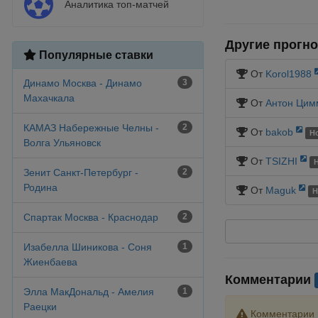
Аналитика топ-матчей
Другие прогно
Популярные ставки
От
Korol1988
Динамо Москва - Динамо
3
Махачкала
От
Антон Ци
КАМАЗ Набережные Челны -
2
От
bakob
Н
Волга Ульяновск
От
TSIZHI
Зенит Санкт-Петербург -
2
Родина
От
Maguk
Н
Спартак Москва - Краснодар
2
Изабелла Шиникова - Соня
1
Жиенбаева
Комментарии
Элла МакДональд - Амелия
1
Раецки
Комментарии 