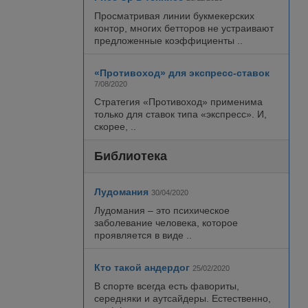
Просматривая линии букмекерских
контор, многих бетторов не устраивают
предложенные коэффициенты ..
«Противоход» для экспресс-ставок
7/08/2020
Стратегия «Противоход» применима
только для ставок типа «экспресс». И,
скорее, ..
Библиотека
Лудомания
30/04/2020
Лудомания – это психическое
заболевание человека, которое
проявляется в виде ..
Кто такой андердог
25/02/2020
В спорте всегда есть фавориты,
середняки и аутсайдеры. Естественно,