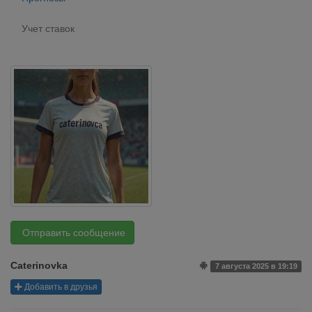
Учет ставок
Отправить сообщение
Caterinovka
7 августа 2025 в 19:19
Добавить в друзья