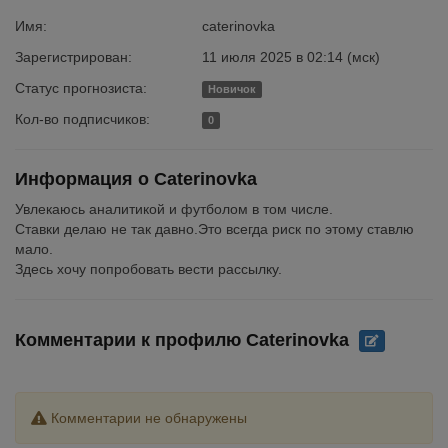
Имя:
caterinovka
Зарегистрирован:
11 июля 2025 в 02:14 (мск)
Статус прогнозиста:
Новичок
Кол-во подписчиков:
0
Информация о Caterinovka
Увлекаюсь аналитикой и футболом в том числе.
Ставки делаю не так давно.Это всегда риск по этому ставлю
мало.
Здесь хочу попробовать вести рассылку.
Комментарии к профилю Caterinovka
Комментарии не обнаружены