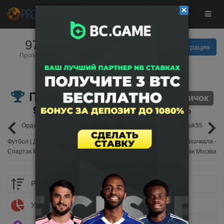
9746
89
Вход | Регистрация
Прогнозистов
Прогнозов
сегодня
Прогноз
от
maguk55
Новичок
|
9,025 VIRT
-975 VIRT | -9.75%
Ординар от 5fic
Ординар от maguk55
Футбол | Динамо Махачкала -
Футбол | Динамо Махачкала -
Спартак Москва
Спартак Москва
Рейтинг букмекеров
Учет ставок