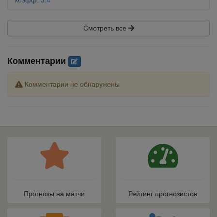
коэфф. 3.4
Смотреть все
Комментарии
Комментарии не обнаружены
Прогнозы на матчи
Рейтинг прогнозистов