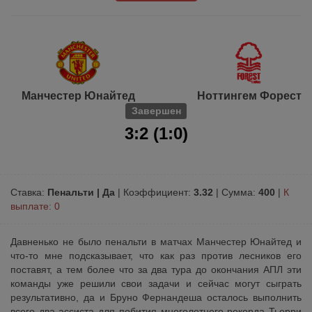
Манчестер Юнайтед
Ноттингем Форест
Завершен
3:2 (1:0)
Ставка:
Пенальти | Да
|
Коэффициент:
3.32
| Сумма:
400
|
К
выплате: 0
Давненько не было пенальти в матчах Манчестер Юнайтед и
что-то мне подсказывает, что как раз против лесников его
поставят, а тем более что за два тура до окончания АПЛ эти
команды уже решили свои задачи и сейчас могут сыграть
результативно, да и Бруно Фернандеша осталось выполнить
всего два ассиста для побития многолетнего рекорда Тьерри