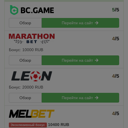
5
/5
Обзор
Перейти на сайт
4
/5
Бонус: 10000 RUB
Обзор
Перейти на сайт
4
/5
Бонус: 20000 RUB
Обзор
Перейти на сайт
4
/5
10400 RUB
Эксклюзивный бонус