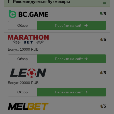
Рекомендуемые букмекеры
5
/5
Обзор
Перейти на сайт
4
/5
Бонус: 10000 RUB
Обзор
Перейти на сайт
4
/5
Бонус: 20000 RUB
Обзор
Перейти на сайт
4
/5