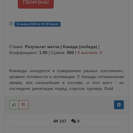
Проигрыш
11 июня 2025 в 03:30 (мск)
Ставка:
Результат матча | Канада (победа)
|
Коэффициент:
1.95
| Сумма:
500
|
К выплате: 0
Команды находятся в совершенно разных состояниях,
уровнях готовности и мотивации. У Канады оптимальная
заявка, все сильнейшие в составе, и этот матч - их
последняя репетиция перед стартом турнира Gold Cup.
Кот-д'Ивуар приехал с отпускным настроением, чтобы
отдохнуть. Собственно, предыдущие матчи это
подтверждают. Канада забила 4 гола в ворота сборной
Украины, а Кот-д'Ивуар проиграл очень слабой команде
Новой ..
107
0