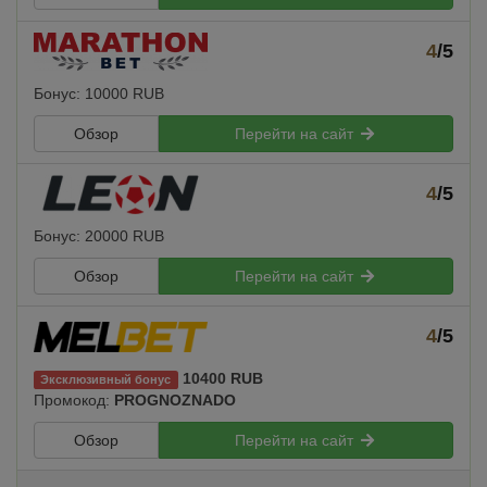
4
/5
Бонус: 10000 RUB
Обзор
Перейти на сайт
4
/5
Бонус: 20000 RUB
Обзор
Перейти на сайт
4
/5
10400 RUB
Эксклюзивный бонус
Промокод:
PROGNOZNADO
Обзор
Перейти на сайт