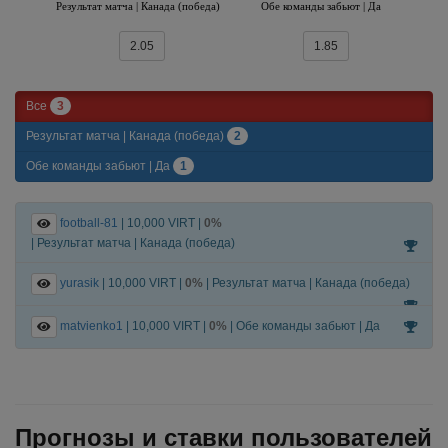
Результат матча | Канада (победа)
Обе команды забьют | Да
2.05
1.85
3
Все
2
Результат матча | Канада (победа)
1
Обе команды забьют | Да
football-81
|
10,000 VIRT
|
0%
| Результат матча | Канада (победа)
yurasik
|
10,000 VIRT
|
0%
| Результат матча | Канада (победа)
matvienko1
|
10,000 VIRT
|
0%
| Обе команды забьют | Да
Прогнозы и ставки пользователей