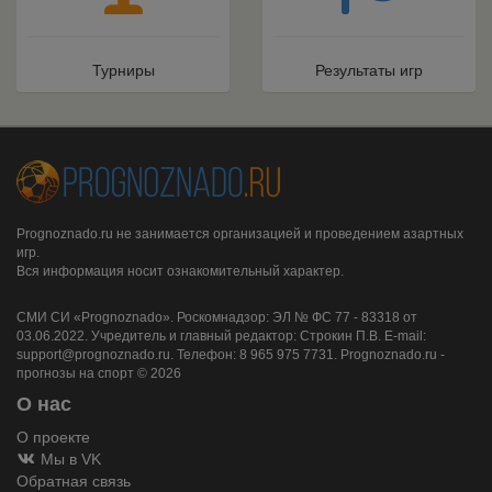
Турниры
Результаты игр
Prognoznado.ru не занимается организацией и проведением азартных
игр.
Вся информация носит ознакомительный характер.
СМИ СИ «Prognoznado». Роскомнадзор: ЭЛ № ФС 77 - 83318 от
03.06.2022. Учредитель и главный редактор: Строкин П.В. E-mail:
support@prognoznado.ru. Телефон: 8 965 975 7731. Prognoznado.ru -
прогнозы на спорт © 2026
О нас
О проекте
Мы в VK
Обратная связь