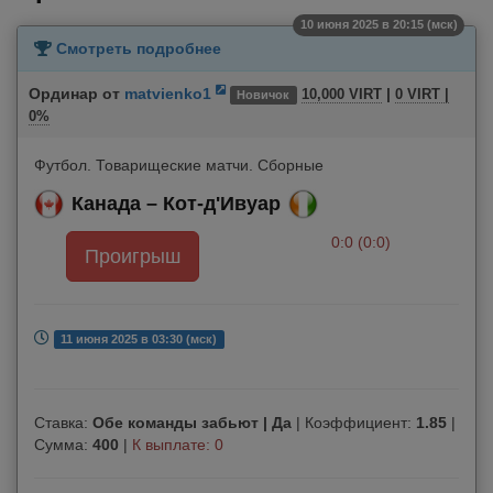
10 июня 2025 в 20:15 (мск)
Смотреть подробнее
Ординар
от
matvienko1
|
10,000 VIRT
0 VIRT |
Новичок
0%
Футбол. Товарищеские матчи. Сборные
Канада
– Кот-д'Ивуар
0:0 (0:0)
Проигрыш
11 июня 2025 в 03:30 (мск)
Ставка:
Обе команды забьют | Да
|
Коэффициент:
1.85
|
Сумма:
400
|
К выплате: 0