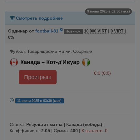
9 июня 2025 в 02:30 (мск)
Смотреть подробнее
Ординар
от
football-81
|
10,000 VIRT
0 VIRT |
Новичок
0%
Футбол. Товарищеские матчи. Сборные
Канада
– Кот-д'Ивуар
0:0 (0:0)
Проигрыш
11 июня 2025 в 03:30 (мск)
Ставка:
Результат матча | Канада (победа)
|
Коэффициент:
2.05
| Сумма:
400
|
К выплате: 0