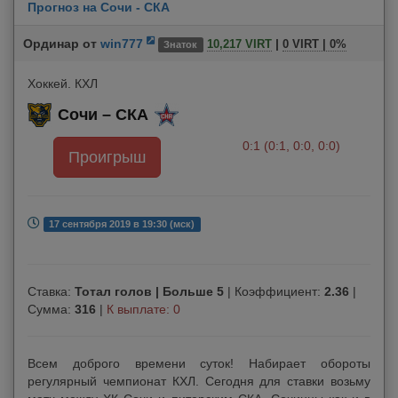
Прогноз на Сочи - СКА
Ординар
от
win777
|
10,217 VIRT
0 VIRT | 0%
Знаток
Хоккей. КХЛ
Сочи
– СКА
0:1 (0:1, 0:0, 0:0)
Проигрыш
17 сентября 2019 в 19:30 (мск)
Ставка:
Тотал голов | Больше 5
|
Коэффициент:
2.36
|
Сумма:
316
|
К выплате: 0
Всем доброго времени суток! Набирает обороты
регулярный чемпионат КХЛ. Сегодня для ставки возьму