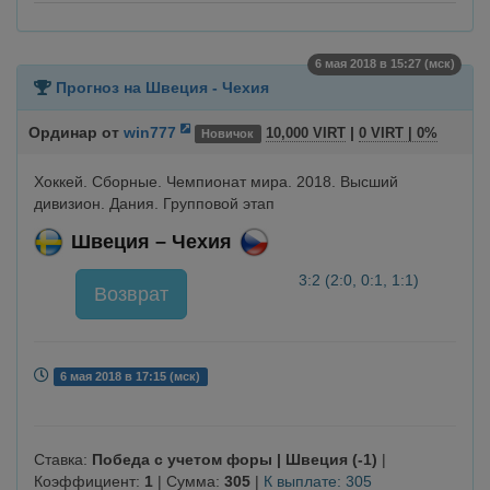
6 мая 2018 в 15:27 (мск)
Прогноз на Швеция - Чехия
Ординар
от
win777
|
10,000 VIRT
0 VIRT | 0%
Новичок
Хоккей. Сборные. Чемпионат мира. 2018. Высший
дивизион. Дания. Групповой этап
Швеция
– Чехия
3:2 (2:0, 0:1, 1:1)
Возврат
6 мая 2018 в 17:15 (мск)
Ставка:
Победа с учетом форы | Швеция (-1)
|
Коэффициент:
1
| Сумма:
305
|
К выплате: 305