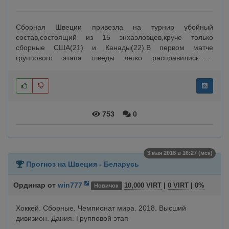
Сборная Швеции привезла на турнир убойный
состав,состоящий из 15 энхаэловцев,круче только
сборные США(21) и Канады(22).В первом матче
группового этапа шведы легко расправились с
беларусами 5-0.И теперь предстоит игра с
чехами.Сборной Чехии особо похвастаться на этом ЧМ
нечем,в составе команды всего несколько игроков из
НХЛ.В крайнем матче чехи чуть не проиграли
словакам,но в овертайме все таки сумели ..
753
0
3 мая 2018 в 16:27 (мск)
Прогноз на Швеция - Беларусь
Ординар
от
win777
|
10,000 VIRT
0 VIRT | 0%
Новичок
Хоккей. Сборные. Чемпионат мира. 2018. Высший
дивизион. Дания. Групповой этап