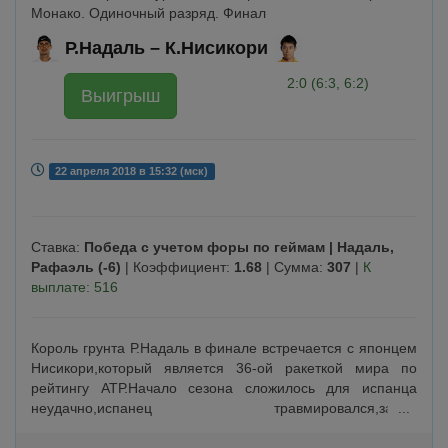
Монако. Одиночный разряд. Финал
Р.Надаль
– К.Нисикори
2:0 (6:3, 6:2)
Выигрыш
22 апреля 2018 в 15:32 (мск)
Ставка:
Победа с учетом форы по геймам | Надаль,
Рафаэль (-6)
|
Коэффициент:
1.68
| Сумма:
307
|
К
выплате: 516
Король грунта Р.Надаль в финале встречается с японцем
Нисикори,который является 36-ой ракеткой мира по
рейтингу АТР.Начало сезона сложилось для испанца
неудачно,испанец травмировался,затем
восстанавливался,и сейчас показывает хорошую