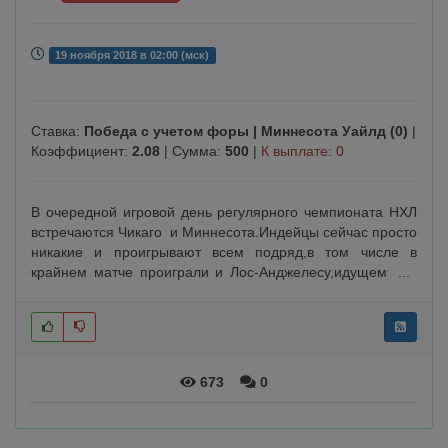
19 ноября 2018 в 02:00 (мск)
Ставка:
Победа с учетом форы | Миннесота Уайлд (0)
|
Коэффициент:
2.08
| Сумма:
500
|
К выплате: 0
В очередной игровой день регулярного чемпионата НХЛ
встречаются Чикаго и Миннесота.Индейцы сейчас просто
никакие и проигрывают всем подряд,в том числе в
крайнем матче проиграли и Лос-Анджелесу,идущему на
последнем месте Западной конференции.Миннесота
идет в тройке лидеров Запада и вряд ли захочет терять
свое место там,т.к. конкуренция очень плотная,все идут
на расстоянии в один-два очка.На предстоящий матч
неплохо ..
673
0