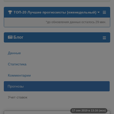
ТОП-20 Лучшие прогнозисты (еженедельный)
*до обновления данных осталось 29 мин.
Блог
Данные
Статистика
Комментарии
Прогнозы
Учет ставок
17 сен 2019 в 13:16 (мск)