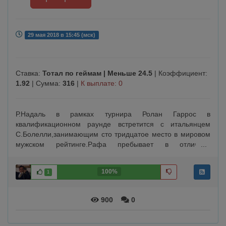
29 мая 2018 в 15:45 (мск)
Ставка:
Тотал по геймам | Меньше 24.5
|
Коэффициент:
1.92
| Сумма:
316
|
К выплате: 0
Р.Надаль в рамках турнира Ролан Гаррос в
квалификационном раунде встретится с итальянцем
С.Болелли,занимающим сто тридцатое место в мировом
мужском рейтинге.Рафа пребывает в отличной
физической форме,об этом говорят три выигранные им
турнира с начала сезона.Болелли в свою очередь пока
100%
1
ничем похвастаться не может.Статистика личек целиком
на стороне испанца.Считаю,что этого соперника испанец
пройдет без проблем.
900
0