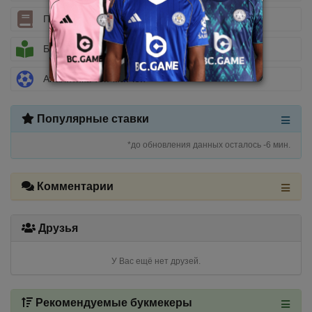
Полезные статьи
Библиотека беттора
Аналитика топ-матчей
Популярные ставки
*до обновления данных осталось -6 мин.
Комментарии
Друзья
У Вас ещё нет друзей.
Рекомендуемые букмекеры