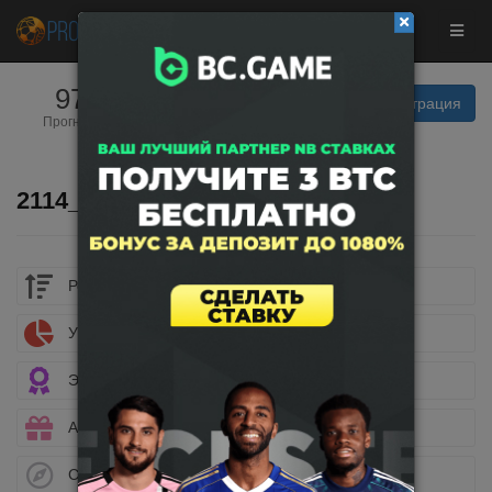
9746
94
Вход | Регистрация
Прогнозистов
Прогнозов
сегодня
2114_2110
Рейтинг букмекеров
Учет ставок
Эксклюзивные бонусы
Акции
Стратегии ставок