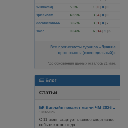
Wilmovskij
5.3%
1
|
0
|
0
|
0
spicekham
4.65%
3
|
4
|
0
|
0
decameron666
3.82%
3
|
1
|
0
|
2
savic
0.84%
6
|
14
|
1
|
6
Все прогнозисты турнира «Лучшие
прогнозисты (еженедельный)»
*до обновления данных осталось 21 мин.
Блог
Статьи
БК Винлайн покажет матчи ЧМ-2026 ..
10/06/2026
С 11 июня стартует главное спортивное
событие этого года – ..