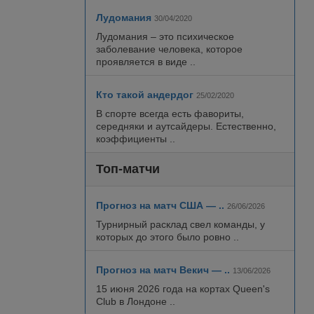
Лудомания
30/04/2020
Лудомания – это психическое
заболевание человека, которое
проявляется в виде ..
Кто такой андердог
25/02/2020
В спорте всегда есть фавориты,
середняки и аутсайдеры. Естественно,
коэффициенты ..
Топ-матчи
Прогноз на матч США — ..
26/06/2026
Турнирный расклад свел команды, у
которых до этого было ровно ..
Прогноз на матч Векич — ..
13/06/2026
15 июня 2026 года на кортах Queen's
Club в Лондоне ..