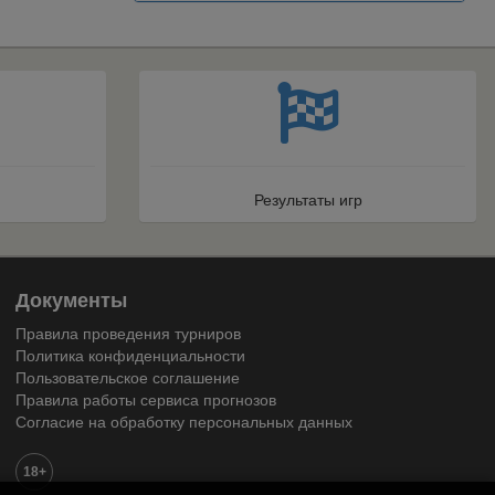
Результаты игр
Документы
Правила проведения турниров
Политика конфиденциальности
Пользовательское соглашение
Правила работы сервиса прогнозов
Согласие на обработку персональных данных
18+