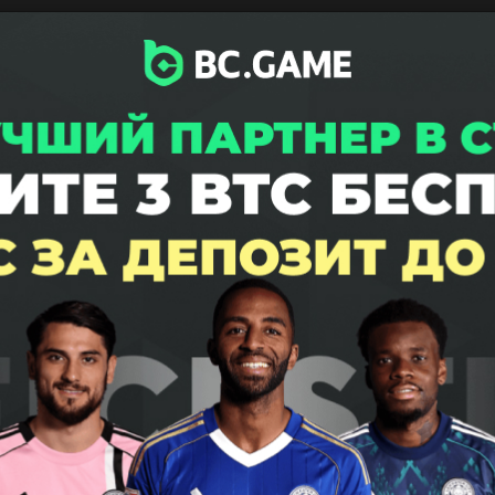
Рейтинг прогнозистов
Турниры
9746
10
Прогнозистов
Прогноз
льных сетях
сегодн
истика
Комментарии
Прогнозы
Учет ставок
alfet
23 и
Добавить в друзья