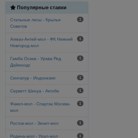
Популярные ставки
Стальные лисы - Крылья
1
Советов
Алмаз-Антей-мол - ФК Нижний
1
Новгород-мол
Гамба Осака - Урава Ред
1
Даймондс
Сингапур - Индонезия
1
Серветт Шенуа - Актобе
1
Факел-мол - Спартак Москва-
1
мол
Ростов-мол - Зенит-мол
1
Родина-мол - Урал-мол
1