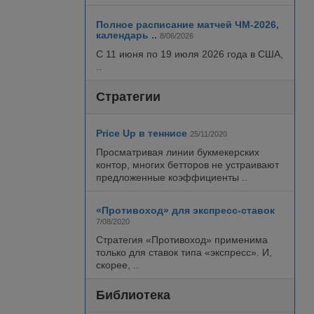
Полное расписание матчей ЧМ-2026,
календарь ..
8/06/2026
С 11 июня по 19 июля 2026 года в США,
..
Стратегии
Price Up в теннисе
25/11/2020
Просматривая линии букмекерских
контор, многих бетторов не устраивают
предложенные коэффициенты ..
«Противоход» для экспресс-ставок
7/08/2020
Стратегия «Противоход» применима
только для ставок типа «экспресс». И,
скорее, ..
Библиотека