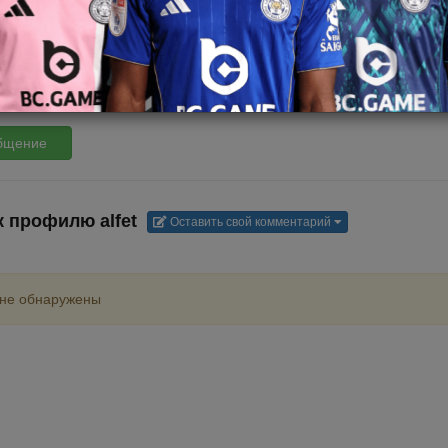
Имя:
Зарегистрирован:
4 декабря 2017 в 15:31
Статус прогнозиста:
Новичок
Кол-во подписчиков:
0
бщение
к профилю alfet
Оставить свой комментарий
не обнаружены