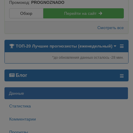
Промокод:
PROGNOZNADO
Обзор
Перейти на сайт
Смотреть все
ТОП-20 Лучшие прогнозисты (еженедельный)
*до обновления данных осталось -28 мин.
Блог
Данные
Статистика
Комментарии
Прогнозы