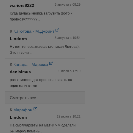
5 августа в 08:29
wariors8222
Куда делась кнопка загрузить фото к
прогнозу?????? ..
К
К.Лютова - М.Джойнт
3 августа в 10:54
Lindorm
Ну вот теперь знаешь кто такая Лютова).
Этот турни ..
К
Канада - Марокко
5 июля в 17:19
denisimus
разве можно два прогноза писать на
один матч в еже ..
Смотреть все
К
Марафон
19 июня в 10:21
Lindorm
На смолмаркеты на матчи ЧМ сделали
бы маржу помень ..