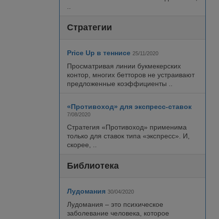
..
Стратегии
Price Up в теннисе
25/11/2020
Просматривая линии букмекерских
контор, многих бетторов не устраивают
предложенные коэффициенты ..
«Противоход» для экспресс-ставок
7/08/2020
Стратегия «Противоход» применима
только для ставок типа «экспресс». И,
скорее, ..
Библиотека
Лудомания
30/04/2020
Лудомания – это психическое
заболевание человека, которое