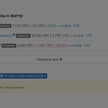
зы к матчу
|
с
коэфф. 3.04
7,776 VIRT
+50 VIRT | +0.5%
Знаток
ммерман
|
с
коэфф. 1.97
10,000 VIRT
0 VIRT | 0%
Новичок
|
с
коэфф. 3.92
6,938 VIRT
-3,062 VIRT | -30.62%
Новичок
Смотреть все
Оставить свой комментарий
не обнаружены