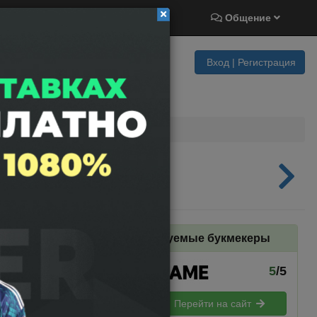
Результаты игр
Общение
Вход | Регистрация
ов
я
|
IRT
0 VIRT | 0%
Рекомендуемые букмекеры
5
/5
игрыш
Обзор
Перейти на сайт