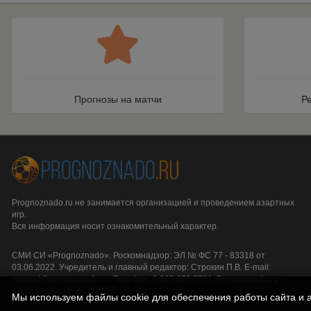
Прогнозы на матчи
Ре
Prognoznado.ru не занимается организацией и проведением азартных
игр.
Вся информация носит ознакомительный характер.
СМИ СИ «Prognoznado». Роскомнадзор: ЭЛ № ФС 77 - 83318 от
03.06.2022. Учредитель и главный редактор: Строкин П.В. E-mail:
support@prognoznado.ru. Телефон: 8 965 975 7731. Prognoznado.ru -
прогнозы на спорт © 2026
Мы используем файлы cookie для обеспечения работы сайта и 