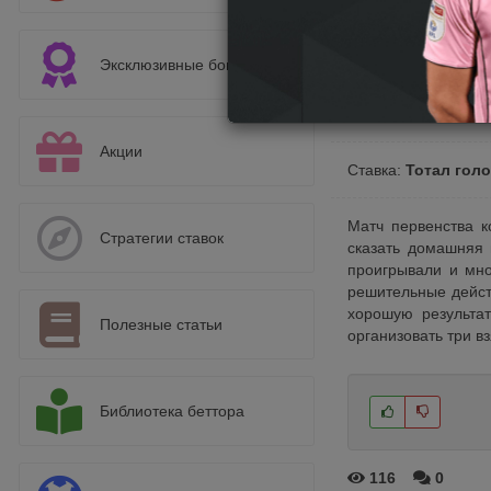
СКА
Эксклюзивные бонусы
Акции
Ставка:
Тотал голо
Матч первенства к
Стратегии ставок
сказать домашняя 
проигрывали и мно
решительные дейст
хорошую результат
Полезные статьи
организовать три вз
Библиотека беттора
116
0