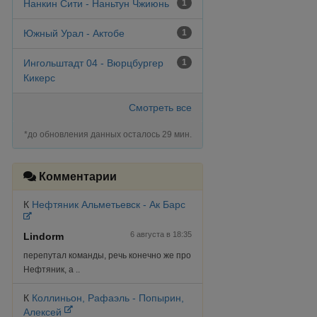
Нанкин Сити - Наньтун Чжиюнь
1
Южный Урал - Актобе
1
Ингольштадт 04 - Вюрцбургер
1
Кикерс
Смотреть все
*до обновления данных осталось 29 мин.
Комментарии
К
Нефтяник Альметьевск - Ак Барс
6 августа в 18:35
Lindorm
перепутал команды, речь конечно же про
Нефтяник, а ..
К
Коллиньон, Рафаэль - Попырин,
Алексей