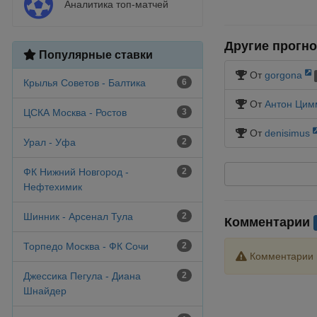
Аналитика топ-матчей
Другие прогно
Популярные ставки
От
gorgona
Крылья Советов - Балтика
6
От
Антон Ци
ЦСКА Москва - Ростов
3
От
denisimus
Урал - Уфа
2
ФК Нижний Новгород -
2
Нефтехимик
Шинник - Арсенал Тула
2
Комментарии
Торпедо Москва - ФК Сочи
2
Комментарии 
Джеcсика Пегула - Диана
2
Шнайдер