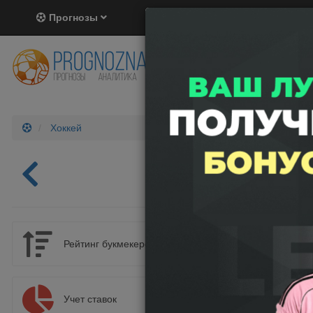
Прогнозы
Популярные ставки
Мы в социа
Хоккей
Прогноз
о
Добавлен
11 сентябр
Рейтинг букмекеров
Хоккей | КХЛ
Начало:
11 сентяб
Учет ставок