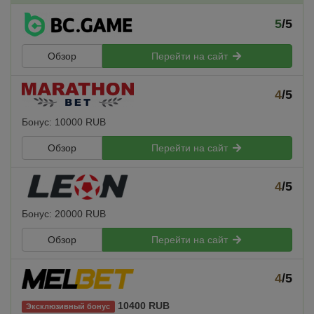
5
/5
Обзор
Перейти на сайт
4
/5
Бонус: 10000 RUB
Обзор
Перейти на сайт
4
/5
Бонус: 20000 RUB
Обзор
Перейти на сайт
4
/5
10400 RUB
Эксклюзивный бонус