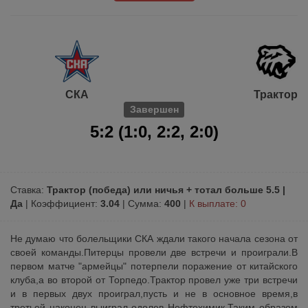
СКА
Трактор
Завершен
5:2 (1:0, 2:2, 2:0)
Ставка:
Трактор (победа) или ничья + тотал больше 5.5 |
Да
|
Коэффициент:
3.04
| Сумма:
400
|
К выплате: 0
Не думаю что болельщики СКА ждали такого начала сезона от
своей команды.Питерцы провели две встречи и проиграли.В
первом матче "армейцы" потерпели поражение от китайского
клуба,а во второй от Торпедо.Трактор провел уже три встречи
и в первых двух проиграл,пусть и не в основное время,в
третьей наконец выиграл одолев Нефтехимик.Таким образом