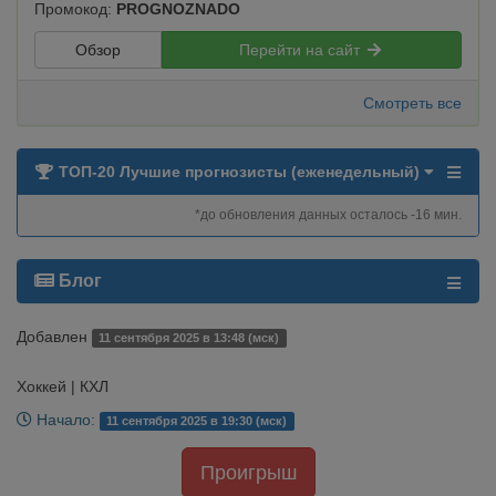
Промокод:
PROGNOZNADO
Обзор
Перейти на сайт
Смотреть все
ТОП-20 Лучшие прогнозисты (еженедельный)
*до обновления данных осталось -16 мин.
Блог
Добавлен
11 сентября 2025 в 13:48 (мск)
Хоккей | КХЛ
Начало:
11 сентября 2025 в 19:30 (мск)
Проигрыш