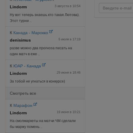
3 августа в 10:54
Lindorm
Ну вот теперь знаешь кто такая Лютова).
Этот турни ..
К
Канада - Марокко
5 июля в 17:19
denisimus
разве можно два прогноза писать на
один матч в еже ..
К
ЮАР - Канада
29 июня в 18:46
Lindorm
За тобой не угнаться в конкурсе)
Смотреть все
К
Марафон
19 июня в 10:21
Lindorm
На смолмаркеты на матчи ЧМ сделали
бы маржу помень ..