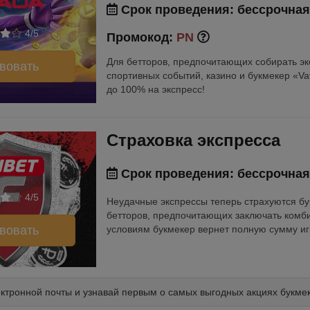
Срок проведения: бессрочная
4/5
Промокод:
PN
Для бетторов, предпочитающих собирать эк
вовать
спортивных событий, казино и букмекер «V
до 100% на экспресс!
Страховка экспресса
Срок проведения: бессрочная
4/5
Неудачные экспрессы теперь страхуются бу
бетторов, предпочитающих заключать комб
вовать
условиям букмекер вернет полную сумму игр
ектронной почты и узнавай первым о самых выгодных акциях букме