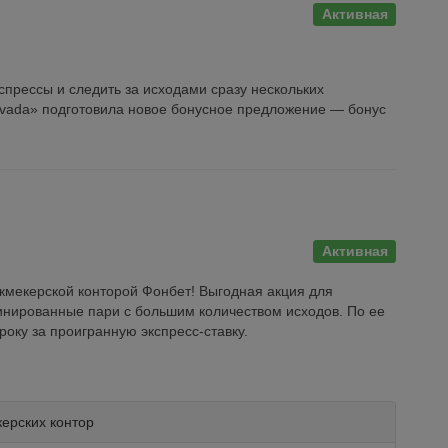
Активная
спрессы и следить за исходами сразу нескольких
avada» подготовила новое бонусное предложение — бонус
Активная
кмекерской конторой Фонбет! Выгодная акция для
инированные пари с большим количеством исходов. По ее
оку за проигранную экспресс-ставку.
керских контор