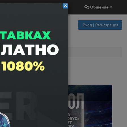
Результаты игр
Общение
Вход | Регистрация
ов
я
л