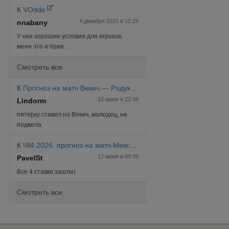
К
VOdds
4 декабря 2025 в 12:29
nnabany
У них хорошие условия для игроков,
меня это и прив ..
Смотреть все
К
Прогноз на матч Векич — Радукану, финал WTA Лондон 2026
15 июня в 22:08
Lindorm
пятерку ставил на Векич, молодец, не
подвела
К
ЧМ-2026, прогноз на матч Мексика - ЮАР
12 июня в 09:39
PavelSt
Все 4 ставки зашли)
Смотреть все