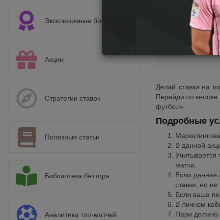
Эксклюзивные бонусы
У
Акции
Делай ставки на п
Перейди по кнопке
Стратегии ставок
футбол».
Подробные ус
Маркетингова
Полезные статьи
В данной акц
Учитывается 
матча.
Если данная 
Библиотека беттора
ставки, но не
Если ваша пер
В личном каб
Пари должно 
Аналитика топ-матчей