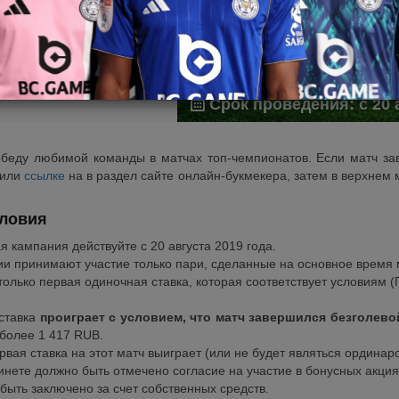
частвовать
Срок проведения: c 20 
обеду любимой команды в матчах топ-чемпионатов. Если матч зав
 или
ссылке
на в раздел сайте онлайн-букмекера, затем в верхнем
ловия
я кампания действуйте с 20 августа 2019 года.
ии принимают участие только пари, сделанные на основное время 
только первая одиночная ставка, которая соответствует условиям (
ставка
проиграет с условием, что матч завершился безголево
 более 1 417 RUB.
вая ставка на этот матч выиграет (или не будет являться ординаро
инете должно быть отмечено согласие на участие в бонусных акция
быть заключено за счет собственных средств.