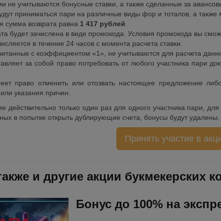
ии не учитываются бонусные ставки, а также сделанные за авансов
будут приниматься пари на различные виды фор и тоталов, а также 
я сумма возврата равна
1 417 рублей
.
та будет зачислена в виде промокода. Условия промокода вы смож
исляется в течение 24 часов с момента расчета ставки.
читанные с коэффициентом «1», не учитываются для расчета данно
авляет за собой право потребовать от любого участника пари до
еет право отменить или отозвать настоящее предложение либ
или указания причин.
 действительно только один раз для одного участника пари, для 
нных в попытке открыть дублирующие счета, бонусы будут удалены.
Принять участие в акц
акже и другие акции букмекерских к
Бонус до 100% на экспр