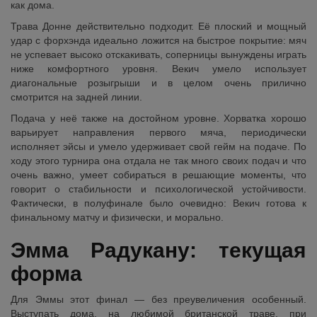
как дома.
Трава Донне действительно подходит. Её плоский и мощный
удар с форхэнда идеально ложится на быстрое покрытие: мяч
не успевает высоко отскакивать, соперницы вынуждены играть
ниже комфортного уровня. Векич умело использует
диагональные розыгрыши и в целом очень прилично
смотрится на задней линии.
Подача у неё также на достойном уровне. Хорватка хорошо
варьирует направления первого мяча, периодически
исполняет эйсы и умело удерживает свой гейм на подаче. По
ходу этого турнира она отдала не так много своих подач и что
очень важно, умеет собираться в решающие моменты, что
говорит о стабильности и психологической устойчивости.
Фактически, в полуфинале было очевидно: Векич готова к
финальному матчу и физически, и морально.
Эмма Радукану: текущая
форма
Для Эммы этот финал — без преувеличения особенный.
Выступать дома, на любимой британской траве, при