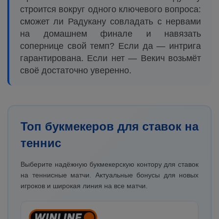
строится вокруг одного ключевого вопроса:
сможет ли Радукану совладать с нервами
на домашнем финале и навязать
сопернице свой темп? Если да — интрига
гарантирована. Если нет — Векич возьмёт
своё достаточно уверенно.
Топ букмекеров для ставок на
теннис
Выберите надёжную букмекерскую контору для ставок
на теннисные матчи. Актуальные бонусы для новых
игроков и широкая линия на все матчи.