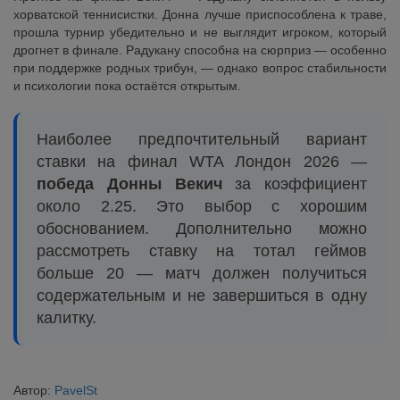
хорватской теннисистки. Донна лучше приспособлена к траве,
прошла турнир убедительно и не выглядит игроком, который
дрогнет в финале. Радукану способна на сюрприз — особенно
при поддержке родных трибун, — однако вопрос стабильности
и психологии пока остаётся открытым.
Наиболее предпочтительный вариант
ставки на финал WTA Лондон 2026 —
победа Донны Векич
за коэффициент
около 2.25. Это выбор с хорошим
обоснованием. Дополнительно можно
рассмотреть ставку на тотал геймов
больше 20 — матч должен получиться
содержательным и не завершиться в одну
калитку.
Автор:
PavelSt