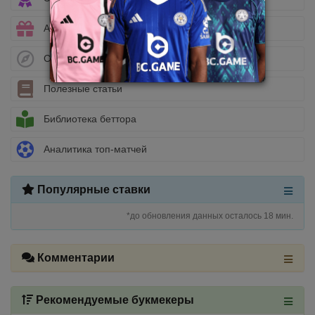
Акции
Стратегии ставок
Полезные статьи
Библиотека беттора
Аналитика топ-матчей
Популярные ставки
*до обновления данных осталось 18 мин.
Комментарии
Рекомендуемые букмекеры