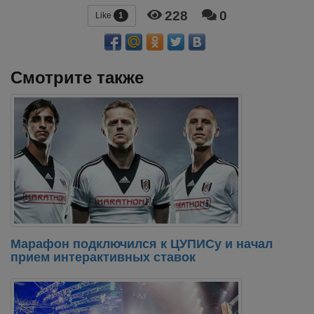
228
0
1
Like
Смотрите также
Марафон подключился к ЦУПИСу и начал
прием интерактивных ставок