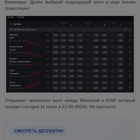
букмекера. Далее выбирай подходящий матч и ищи значок
трансляции:
Открывает чемпионат матч между Мексикой и ЮАР, который
пройдет сегодня 11 июня в 22:00 (МСК). Не пропусти!
СМОТРЕТЬ БЕСПЛАТНО