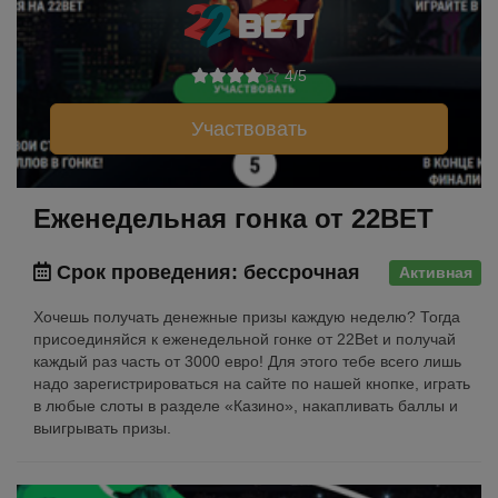
4/5
Участвовать
Еженедельная гонка от 22BET
Срок проведения: бессрочная
Активная
Хочешь получать денежные призы каждую неделю? Тогда
присоединяйся к еженедельной гонке от 22Bet и получай
каждый раз часть от 3000 евро! Для этого тебе всего лишь
надо зарегистрироваться на сайте по нашей кнопке, играть
в любые слоты в разделе «Казино», накапливать баллы и
выигрывать призы.