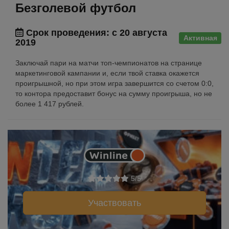
Безголевой футбол
Срок проведения: c 20 августа
Активная
2019
Заключай пари на матчи топ-чемпионатов на странице
маркетинговой кампании и, если твой ставка окажется
проигрышной, но при этом игра завершится со счетом 0:0,
то контора предоставит бонус на сумму проигрыша, но не
более 1 417 рублей.
5/5
Участвовать