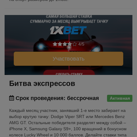
4/5
Участвовать
Битва экспрессов
Срок проведения: бессрочная
Активная
Каждый месяц участник, занявший 1-е место забирает на
выбор крутую тачку: Dodge Viper SRT или Mercedes Benz
AMG GT. Остальные победителя разделят между собой –
iPhone X, Samsung Galaxy S9+, 100 вращений в бонусном
колесе Lucky Wheel и 10 000 баллов. Делайте ставки типа