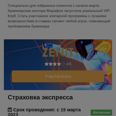
Специально для избранных клиентов с начала марта
букмекерская контора Марафон запустила уникальный VIP-
Клуб. Стать участником элитарной программы с лучшими
возможностями в ставках сможет любой игрок, отвечающий
требованиям букмекера.
4/5
Участвовать
Страховка экспресса
Срок проведения: c 15 марта
Активная
2023