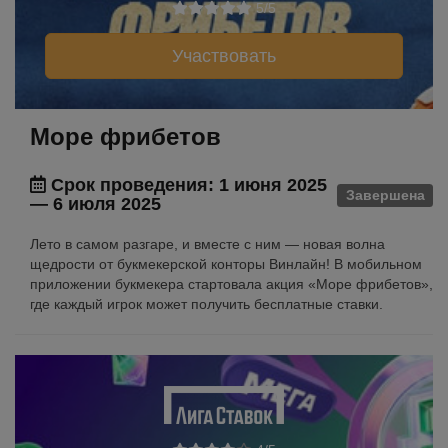
5/5
Участвовать
Море фрибетов
Срок проведения: 1 июня 2025
Завершена
— 6 июля 2025
Лето в самом разгаре, и вместе с ним — новая волна
щедрости от букмекерской конторы Винлайн! В мобильном
приложении букмекера стартовала акция «Море фрибетов»,
где каждый игрок может получить бесплатные ставки.