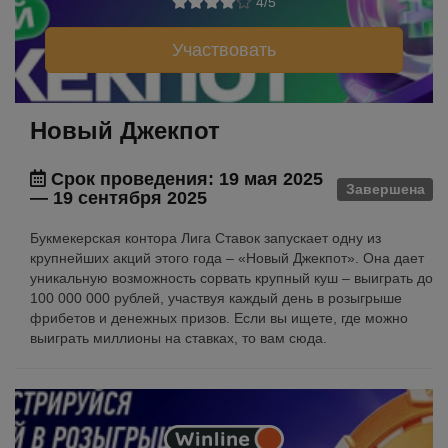
4/5
Участвовать
Новый Джекпот
Срок проведения: 19 мая 2025
Завершена
— 19 сентября 2025
Букмекерская контора Лига Ставок запускает одну из
крупнейших акций этого года – «Новый Джекпот». Она дает
уникальную возможность сорвать крупный куш – выиграть до
100 000 000 рублей, участвуя каждый день в розыгрыше
фрибетов и денежных призов. Если вы ищете, где можно
выиграть миллионы на ставках, то вам сюда.