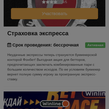
4/5
Участвовать
Страховка экспресса
Срок проведения: бессрочная
Активная
Неудачные экспрессы теперь страхуются букмекерской
конторой Фонбет! Выгодная акция для бетторов,
предпочитающих заключать комбинированные пари с
большим количеством исходов. По ее условиям букмекер
вернет полную сумму игроку за проигранную экспресс-
ставку.