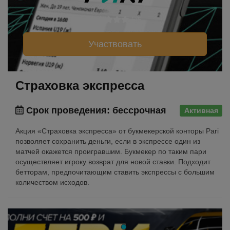
5/5
Участвовать
Страховка экспресса
Срок проведения: бессрочная
Активная
Акция «Страховка экспресса» от букмекерской конторы Pari
позволяет сохранить деньги, если в экспрессе один из
матчей окажется проигравшим. Букмекер по таким пари
осуществляет игроку возврат для новой ставки. Подходит
бетторам, предпочитающим ставить экспрессы с большим
количеством исходов.