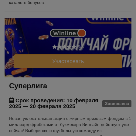
каталоге бонусов.
5/5
Участвовать
Суперлига
Срок проведения: 10 февраля
Завершена
2025 — 20 февраля 2025
Новая увлекательная акция с жирным призовым фондом в 1
миллиард фрибетами от букмекера Винлайн действует уже
сейчас! Выбери свою футбольную команду из