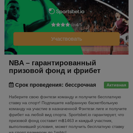
4/5
Участвовать
NBA – гарантированный
призовой фонд и фрибет
Срок проведения: бессрочная
Активная
Наберите свою фэнтези команду и получите бесплатную
ставку на спорт! Подпишите набранную баскетбольную
команду на участие в назначенной Фэнтези лиге и получите
фрибет на любой вид спорта. Sportsbet.io гарантирует, что
призовой фонд составит m฿1463 и каждый участник,
выполнивший условия, может получить бесплатную ставку
на спорт размером до 1mbtc!