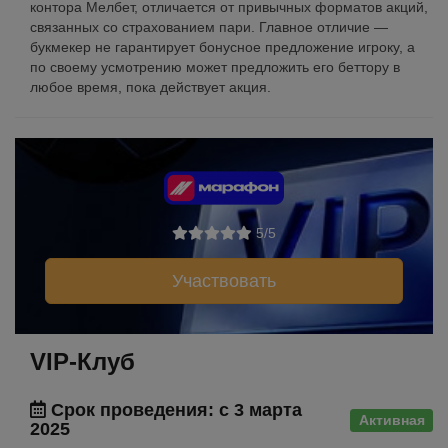
контора Мелбет, отличается от привычных форматов акций,
связанных со страхованием пари. Главное отличие —
букмекер не гарантирует бонусное предложение игроку, а
по своему усмотрению может предложить его беттору в
любое время, пока действует акция.
5/5
Участвовать
VIP-Клуб
Срок проведения: c 3 марта
Активная
2025