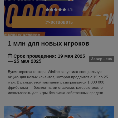
5/5
Участвовать
1 млн для новых игроков
Срок проведения: 19 мая 2025
Завершена
— 25 мая 2025
Букмекерская контора Winline запустила специальную
акцию для новых клиентов, которая продлится с 19 по 25
мая. В рамках этой кампании разыгрывается 1 000 000
фрибетами — бесплатными ставками, которые можно
использовать для игры без риска собственных средств.