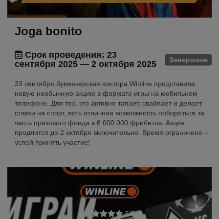
Joga bonito
Срок проведения: 23
Завершена
сентября 2025 — 2 октября 2025
23 сентября букмекерская контора Winline представила
новую необычную акцию в формате игры на мобильном
телефоне. Для тех, кто активно тапает, свайпает и делает
ставки на спорт, есть отличная возможность побороться за
часть призового фонда в 6 000 000 фрибетов. Акция
продлится до 2 октября включительно. Время ограничено –
успей принять участие!
5/5