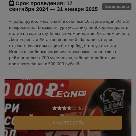
Срок проведения: 17
Завершена
сентября 2024 — 31 января 2025
«Гранд футбол» включает в себя все 10 туров акции «Старт
в евросезон». В каждом туре участнику необходимо делать
ставки на матчи футбольных чемпионатов: Лига чемпионов,
Лига Европы и Лига конференций. За пари, которое
отвечает условиям акции беттор будет получать очки.
Игроки с наибольшим количеством очков, попавшие в
рейтинг первых 200 участников, заберут фрибеты из
призового фонда в 500 000 рублей.
4/5
Участвовать