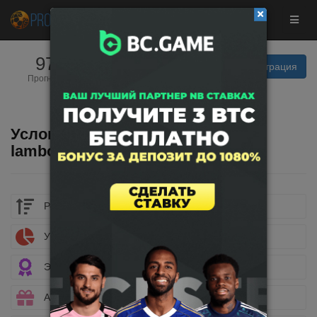
9746
32
Вход | Регистрация
Прогнозистов
Прогнозов
сегодня
Условия акции «Розыгрыш
lamborghini» от БК 1win
Рейтинг букмекеров
Учет ставок
Эксклюзивные бонусы
Акции