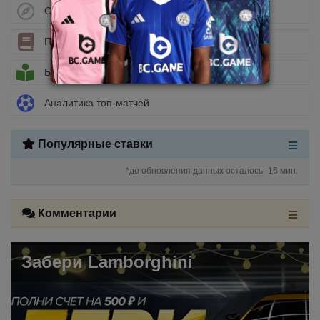
Стратегии ставок
Полезные статьи
Библиотека беттора
Аналитика топ-матчей
Популярные ставки
*до обновления данных осталось -16 мин.
Комментарии
Забери Lamborghini