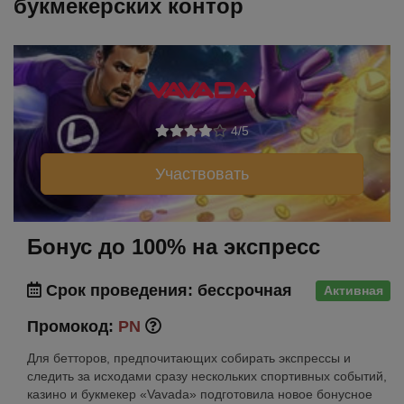
букмекерских контор
4/5
Участвовать
Бонус до 100% на экспресс
Срок проведения: бессрочная
Активная
Промокод:
PN
Для бетторов, предпочитающих собирать экспрессы и
следить за исходами сразу нескольких спортивных событий,
казино и букмекер «Vavada» подготовила новое бонусное