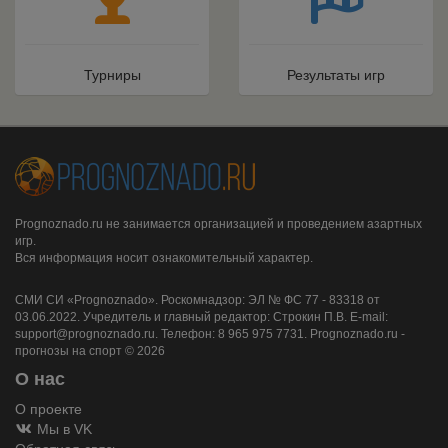
Турниры
Результаты игр
Prognoznado.ru не занимается организацией и проведением азартных
игр.
Вся информация носит ознакомительный характер.
СМИ СИ «Prognoznado». Роскомнадзор: ЭЛ № ФС 77 - 83318 от
03.06.2022. Учредитель и главный редактор: Строкин П.В. E-mail:
support@prognoznado.ru. Телефон: 8 965 975 7731. Prognoznado.ru -
прогнозы на спорт © 2026
О нас
О проекте
Мы в VK