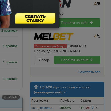
4
/5
Бонус: 20000 RUB
2 прогноза
Обзор
Перейти на сайт
2 прогноза
4
/5
10400 RUB
1 прогноз
Эксклюзивный бонус
Промокод:
PROGNOZNADO
Обзор
Перейти на сайт
1 прогноз
Смотреть все
1 прогноз
ТОП-20 Лучшие прогнозисты
(еженедельный)
01:22 (мск)
Прогнозист
Прибыль
Ставки
неандерталец
39.52%
17
|
25
|
2
|
4