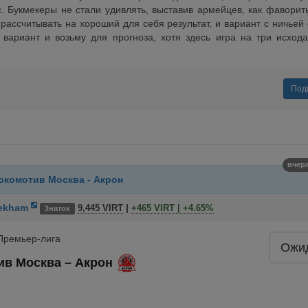
. Букмекеры не стали удивлять, выставив армейцев, как фаворит
рассчитывать на хороший для себя результат, и вариант с ничьей
 вариант и возьму для прогноза, хотя здесь игра на три исход
Под
вчера
окомотив Москва - Акрон
cekham
|
9,445 VIRT
+465 VIRT | +4.65%
Знаток
 Премьер-лига
Ожи
ив Москва
– Акрон