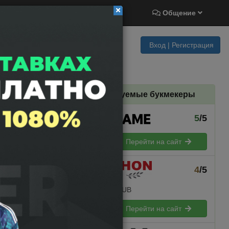
Результаты игр
Общение
Вход | Регистрация
ов
я
Рекомендуемые букмекеры
5
/5
йбол
(2)
Обзор
Перейти на сайт
Статус
4
/5
Бонус: 10000 RUB
Обзор
Перейти на сайт
Все матчи