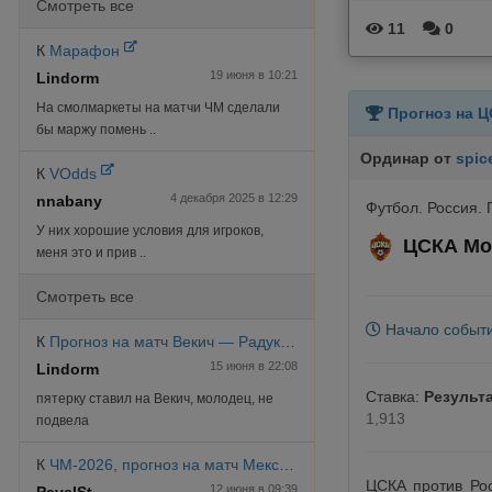
Смотреть все
11
0
К
Марафон
19 июня в 10:21
Lindorm
На смолмаркеты на матчи ЧМ сделали
Прогноз на Ц
бы маржу помень ..
Ординар
от
spi
К
VOdds
4 декабря 2025 в 12:29
nnabany
Футбол. Россия.
У них хорошие условия для игроков,
ЦСКА Мо
меня это и прив ..
Смотреть все
Начало событ
К
Прогноз на матч Векич — Радукану, финал WTA Лондон 2026
15 июня в 22:08
Lindorm
Ставка:
Результа
пятерку ставил на Векич, молодец, не
1,913
подвела
К
ЧМ-2026, прогноз на матч Мексика - ЮАР
ЦСКА против Рос
12 июня в 09:39