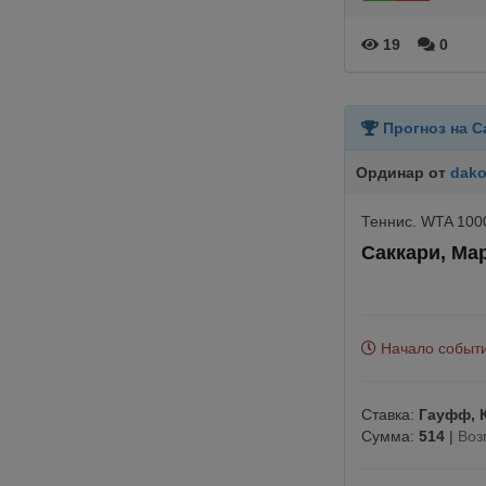
19
0
Прогноз на С
Ординар
от
dako
Теннис. WTA 100
Саккари, Ма
Начало событ
Ставка:
Гауфф, К
Сумма:
514
|
Воз