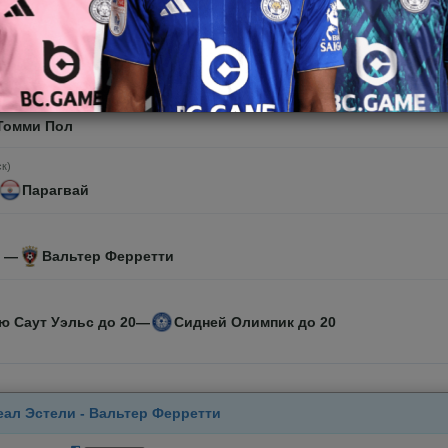
лли
—
Александра Эала
Томми Пол
ск)
Парагвай
—
Вальтер Ферретти
ю Саут Уэльс до 20
—
Сидней Олимпик до 20
еал Эстели - Вальтер Ферретти