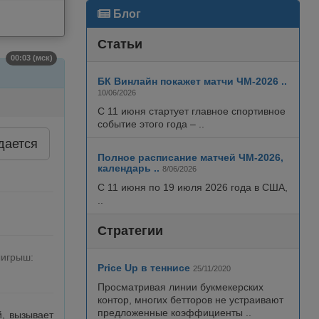
Блог
Статьи
00:03 (мск)
БК Винлайн покажет матчи ЧМ-2026 ..
10/06/2026
С 11 июня стартует главное спортивное
событие этого года – ..
дается
Полное расписание матчей ЧМ-2026,
календарь ..
8/06/2026
С 11 июня по 19 июля 2026 года в США,
..
Стратегии
игрыш:
Price Up в теннисе
25/11/2020
Просматривая линии букмекерских
контор, многих бетторов не устраивают
предложенные коэффициенты ..
й, вызывает