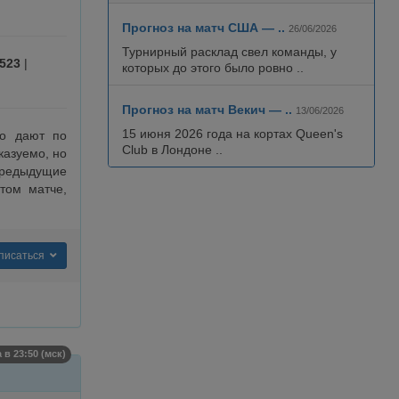
Прогноз на матч США — ..
26/06/2026
Турнирный расклад свел команды, у
523
|
которых до этого было ровно ..
Прогноз на матч Векич — ..
13/06/2026
15 июня 2026 года на кортах Queen's
ло дают по
Club в Лондоне ..
казуемо, но
 предыдущие
том матче,
писаться
 в 23:50 (мск)