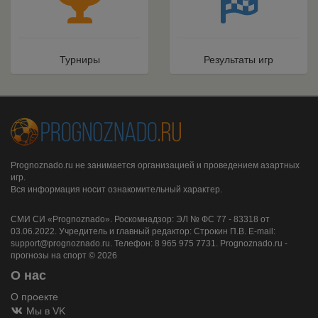
Турниры
Результаты игр
Prognoznado.ru не занимается организацией и проведением азартных
игр.
Вся информация носит ознакомительный характер.
СМИ СИ «Prognoznado». Роскомнадзор: ЭЛ № ФС 77 - 83318 от
03.06.2022. Учредитель и главный редактор: Строкин П.В. E-mail:
support@prognoznado.ru. Телефон: 8 965 975 7731. Prognoznado.ru -
прогнозы на спорт © 2026
О нас
О проекте
Мы в VK