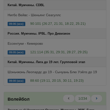
Китай. Мужчины. CDBL
Нигбо Вейвс - Шеньянг Сеагуллс
90:101 (26:27, 21:31, 18:22, 25:21)
09:06 (мск)
Россия. Мужчины. IPBL. Про Дивизион
Ессентуки - Кемерово
121:114 (35:31, 29:31, 28:27, 29:25)
09:05 (мск)
Китай. Мужчины. Лига до 19 лет. Групповой этап
Шэньчжэнь Леопардс до 19 - Сычуань Блю Уэйлз до 19
88:60 (19:11, 20:15, 30:11, 19:23)
09:00 (мск)
1/234
Волейбол