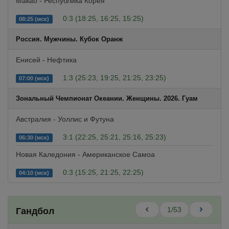
Макао - Республика Корея
0:3 (18:25, 16:25, 15:25)
08:25 (мск)
Россия. Мужчины. Кубок Оранж
Енисей - Нефтика
1:3 (25:23, 19:25, 21:25, 23:25)
07:00 (мск)
Зональный Чемпионат Океании. Женщины. 2026. Гуам
Австралия - Уоллис и Футуна
3:1 (22:25, 25:21, 25:16, 25:23)
06:30 (мск)
Новая Каледония - Американское Самоа
0:3 (15:25, 21:25, 22:25)
04:10 (мск)
1/53
Гандбол