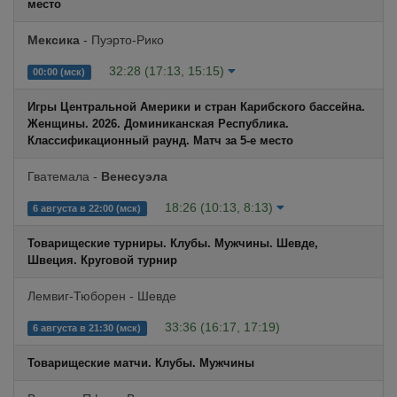
место
Мексика
- Пуэрто-Рико
32:28 (17:13, 15:15)
00:00 (мск)
Игры Центральной Америки и стран Карибского бассейна.
Женщины. 2026. Доминиканская Республика.
Классификационный раунд. Матч за 5-е место
Гватемала -
Венесуэла
18:26 (10:13, 8:13)
6 августа в 22:00 (мск)
Товарищеские турниры. Клубы. Мужчины. Шевде,
Швеция. Круговой турнир
Лемвиг-Тюборен - Шевде
33:36 (16:17, 17:19)
6 августа в 21:30 (мск)
Товарищеские матчи. Клубы. Мужчины