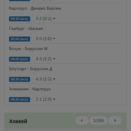
Карлсруэ - Динамо Берлин
0:2 (0:1)
09:30 (мск)
Гамбург - Шальке
5:0 (3:0)
09:00 (мск)
Бохум - Боруссия М
4:3 (2:2)
09:00 (мск)
Штутгарт - Боруссия Д
4:3 (2:2)
08:30 (мск)
Алемания - Карлсруэ
2:1 (2:0)
08:30 (мск)
1/286
Хоккей