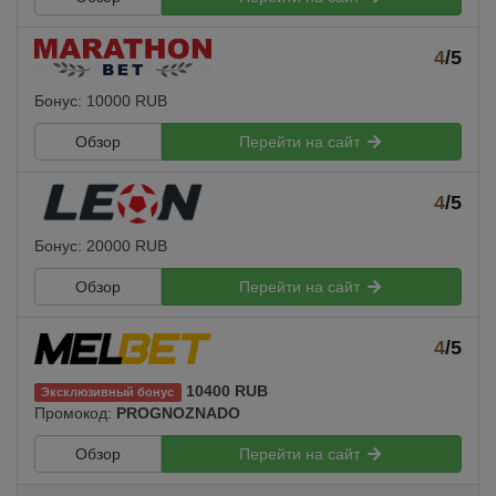
4
/5
Бонус: 10000 RUB
Обзор
Перейти на сайт
4
/5
Бонус: 20000 RUB
Обзор
Перейти на сайт
4
/5
10400 RUB
Эксклюзивный бонус
Промокод:
PROGNOZNADO
Обзор
Перейти на сайт