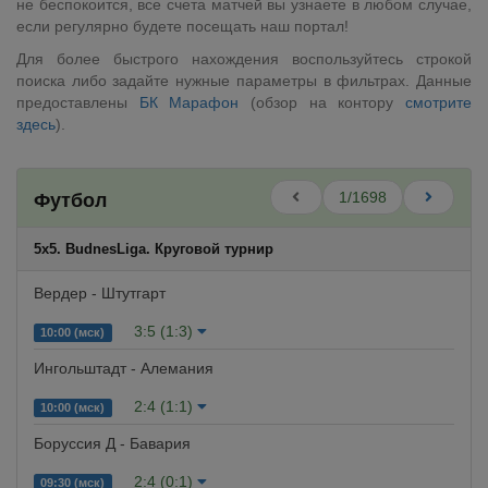
не беспокоится, все счета матчей вы узнаете в любом случае,
если регулярно будете посещать наш портал!
Для более быстрого нахождения воспользуйтесь строкой
поиска либо задайте нужные параметры в фильтрах. Данные
предоставлены
БК Марафон
(обзор на контору
смотрите
здесь
).
1/1698
Футбол
5x5. BudnesLiga. Круговой турнир
Вердер - Штутгарт
3:5 (1:3)
10:00 (мск)
Ингольштадт - Алемания
2:4 (1:1)
10:00 (мск)
Боруссия Д - Бавария
2:4 (0:1)
09:30 (мск)