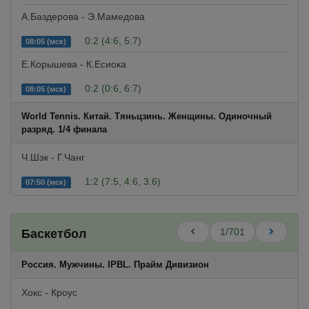
А.Баздерова - Э.Мамедова
0:2 (4:6, 5:7)
08:05 (мск)
Е.Корышева - К.Есиока
0:2 (0:6, 6:7)
08:05 (мск)
World Tennis. Китай. Тяньцзинь. Женщины. Одиночный
разряд. 1/4 финала
Ч.Шэк - Г.Чанг
1:2 (7:5, 4:6, 3:6)
07:50 (мск)
1/701
Баскетбол
Россия. Мужчины. IPBL. Прайм Дивизион
Хокс - Кроус