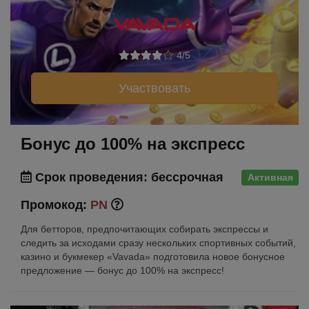
4/5
Участвовать
Бонус до 100% на экспресс
Срок проведения: бессрочная
Активная
Промокод:
PN
Для бетторов, предпочитающих собирать экспрессы и
следить за исходами сразу нескольких спортивных событий,
казино и букмекер «Vavada» подготовила новое бонусное
предложение — бонус до 100% на экспресс!