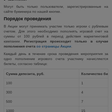
Могут быть только пользователи, зарегистрированные на
сайте букмекера по нашей кнопке.
Порядок проведения
В Акции могут принимать участие только игроки с рублевым
счетом. Для этого необходимо пополнять игровой счет на
суммы от 100 рублей в период действия маркетинговой
кампании.
Регистрация происходит только в случае
пополнения счета
со страницы Акции
.
Каждый день в течение срока проведения мероприятия за
одно пополнение игрового счета участнику начисляются
билеты, согласно таблице:
Сумма депозита, руб.
Количество бил
100
1
300
4
500
7
1000
15