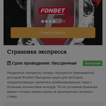
4/5
Участвовать
Страховка экспресса
Срок проведения: бессрочная
Активная
Неудачные экспрессы теперь страхуются букмекерской
конторой Фонбет! Выгодная акция для бетторов,
предпочитающих заключать комбинированные пари с
большим количеством исходов. По ее условиям букмекер
вернет полную сумму игроку за проигранную экспресс-
ставку.