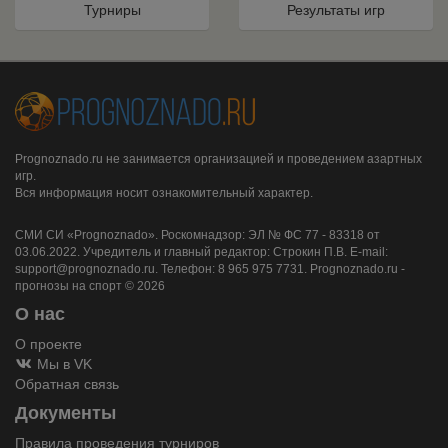
Турниры
Результаты игр
Prognoznado.ru не занимается организацией и проведением азартных
игр.
Вся информация носит ознакомительный характер.
СМИ СИ «Prognoznado». Роскомнадзор: ЭЛ № ФС 77 - 83318 от
03.06.2022. Учредитель и главный редактор: Строкин П.В. E-mail:
support@prognoznado.ru. Телефон: 8 965 975 7731. Prognoznado.ru -
прогнозы на спорт © 2026
О нас
О проекте
Мы в VK
Обратная связь
Документы
Правила проведения турниров