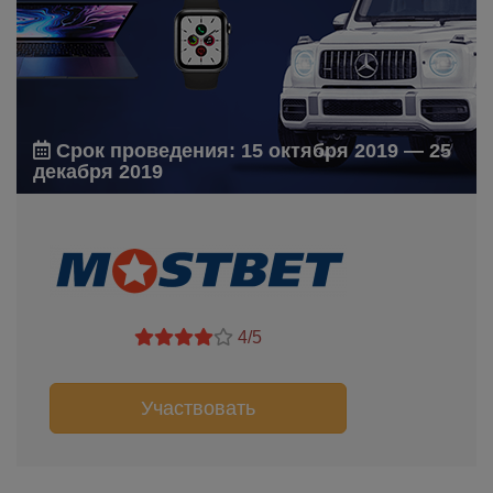
Срок проведения: 15 октября 2019 — 25
декабря 2019
4/5
Участвовать