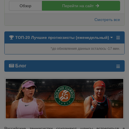
Обзор
Перейти на сайт
Смотреть все
ТОП-20 Лучшие прогнозисты (еженедельный)
*до обновления данных осталось -17 мин.
Блог
Российские теннисистки сохраняют шансы встретиться в