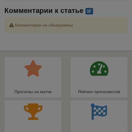
Комментарии к статье
Комментарии не обнаружены
Прогнозы на матчи
Рейтинг прогнозистов