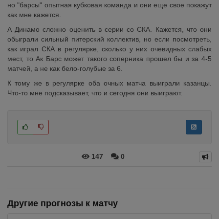
но "барсы" опытная кубковая команда и они еще свое покажут
как мне кажется.
А Динамо сложно оценить в серии со СКА. Кажется, что они
обыграли сильный питерский коллектив, но если посмотреть,
как играл СКА в регулярке, сколько у них очевидных слабых
мест, то Ак Барс может такого соперника прошел бы и за 4-5
матчей, а не как бело-голубые за 6.
К тому же в регулярке оба очных матча выиграли казанцы.
Что-то мне подсказывает, что и сегодня они выиграют.
147
0
Другие прогнозы к матчу