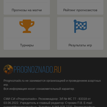
Прогнозы на матчи
Рейтинг прогнозистов
Турниры
Результаты игр
Prognoznado.ru не занимается организацией и проведением азартных
игр.
Вся информация носит ознакомительный характер.
СМИ СИ «Prognoznado». Роскомнадзор: ЭЛ № ФС 77 - 83318 от
03.06.2022. Учредитель и главный редактор: Строкин П.В. E-mail: