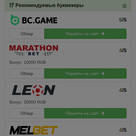
Рекомендуемые букмекеры
5
/5
Обзор
Перейти на сайт
4
/5
Бонус: 10000 RUB
Обзор
Перейти на сайт
4
/5
Бонус: 20000 RUB
Обзор
Перейти на сайт
4
/5