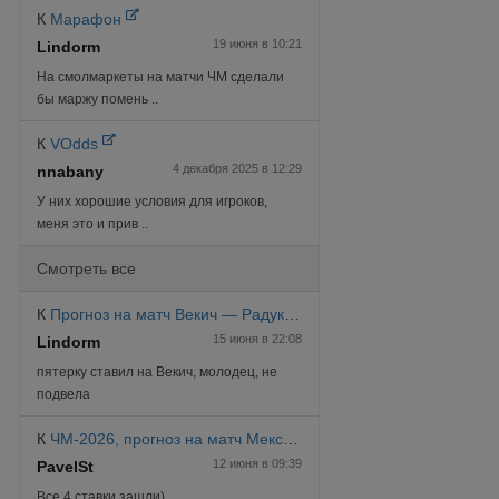
К
Марафон
19 июня в 10:21
Lindorm
На смолмаркеты на матчи ЧМ сделали
бы маржу помень ..
К
VOdds
4 декабря 2025 в 12:29
nnabany
У них хорошие условия для игроков,
меня это и прив ..
Смотреть все
К
Прогноз на матч Векич — Радукану, финал WTA Лондон 2026
15 июня в 22:08
Lindorm
пятерку ставил на Векич, молодец, не
подвела
К
ЧМ-2026, прогноз на матч Мексика - ЮАР
12 июня в 09:39
PavelSt
Все 4 ставки зашли)