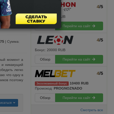
4
/5
ия
Бонус: 10000 RUB
Обзор
Перейти на сайт
4
/5
.75
| Сумма:
Бонус: 20000 RUB
Обзор
Перейти на сайт
нный момент а
 и никакущий
обедить легко
4
/5
аю что одну в
ников поэтому
10400 RUB
Эксклюзивный бонус
Промокод:
PROGNOZNADO
Обзор
Перейти на сайт
писаться
Смотреть все