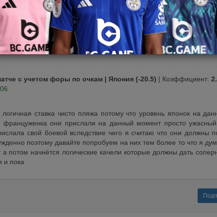
Завершен
1:3 (25:23, 12:25,
ия
Япон
22:25, 13:25)
атче с учетом форы по очкам | Япония (-20.5)
|
Коэффициент:
2
306
 логичная ставка чисто пляжа потому что уровень японок на да
м француженка они прислали на данный момент просто ужасный
рислала свой боевой вследствие чего я считаю что они должны п
жденно поэтому давайте попробуем на них тем более то что я дум
т а потом начнётся логические качели которые должны дать сопер
 и пока
Под