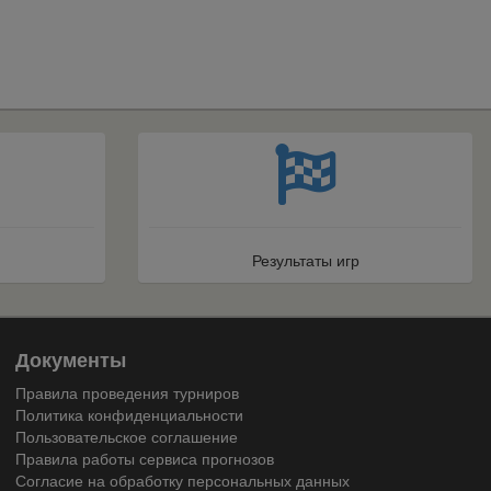
Результаты игр
Документы
Правила проведения турниров
Политика конфиденциальности
Пользовательское соглашение
Правила работы сервиса прогнозов
Согласие на обработку персональных данных