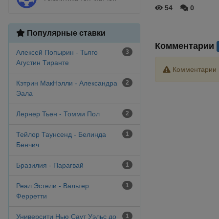
54
0
Популярные ставки
Комментарии
Алексей Попырин - Тьяго
3
Агустин Тиранте
Комментарии 
Кэтрин МакНэлли - Александра
2
Эала
Лернер Тьен - Томми Пол
2
Тейлор Таунсенд - Белинда
1
Бенчич
Бразилия - Парагвай
1
Реал Эстели - Вальтер
1
Ферретти
Университи Нью Саут Уэльс до
1