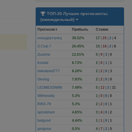
ТОП-20 Лучшие прогнозисты
(еженедельный)
Прогнозист
Прибыль
Ставки
неандерталец
39.52%
17
|
25
|
2
|
4
S Club 7
26.45%
15
|
16
|
2
|
6
Zuzeme
12.01%
5
|
9
|
3
|
0
trovlad
8.73%
2
|
0
|
1
|
1
dakotared777
8.28%
2
|
2
|
0
|
3
Geolog
7.93%
2
|
2
|
0
|
0
LEOMESSIWIN
7.49%
5
|
12
|
2
|
11
Wilmovskij
5.3%
1
|
0
|
0
|
0
RIKK-79
5.3%
2
|
2
|
0
|
1
spicekham
4.65%
3
|
4
|
0
|
2
betgood
4.44%
1
|
1
|
0
|
1
gorgona
0.5%
4
|
7
|
2
|
5