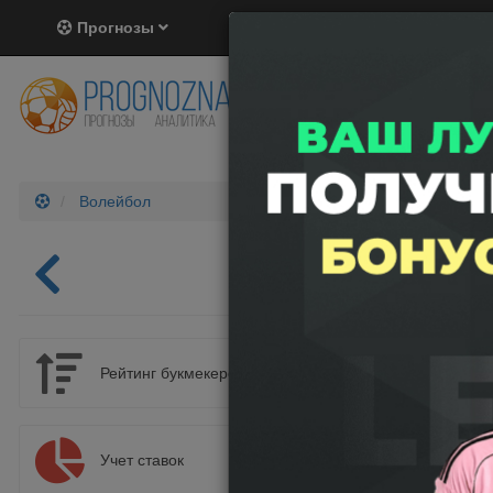
Прогнозы
Популярные ставки
Мы в социа
Волейбол
Прогноз
Добавлен
3 июня в 2
Рейтинг букмекеров
Волейбол | Сборны
Начало:
3 июня в 
Учет ставок