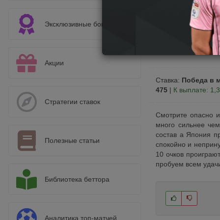
Эксклюзивные бонусы
Франц
Акции
Ставка:
Победа в м
475
|
К выплате: 1,
Стратегии ставок
Смотрите опасно и
много сильнее че
состав а Япония п
Полезные статьи
спокойно и неприну
10 очков проиграю
пробуем всем удачи
Библиотека беттора
Аналитика топ-матчей