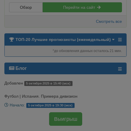
Обзор
Перейти на сайт
Смотреть все
ТОП-20 Лучшие прогнозисты (еженедельный)
*до обновления данных осталось 21 мин.
Блог
Добавлен
5 октября 2025 в 15:40 (мск)
Футбол | Испания. Примера дивизион
Начало:
5 октября 2025 в 19:30 (мск)
Выигрыш