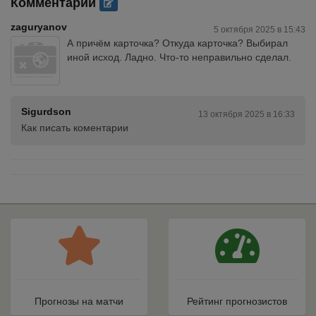
Комментарии
zaguryanov
5 октября 2025 в 15:43
А причём карточка? Откуда карточка? Выбирал
иной исход. Ладно. Что-то неправильно сделал.
Sigurdson
13 октября 2025 в 16:33
Как писать коментарии
Прогнозы на матчи
Рейтинг прогнозистов