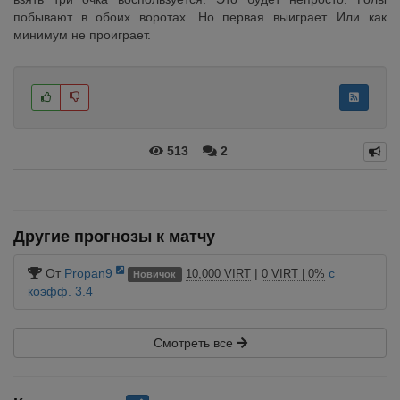
побывают в обоих воротах. Но первая выиграет. Или как
минимум не проиграет.
513
2
Другие прогнозы к матчу
От
Propan9
|
с
10,000 VIRT
0 VIRT | 0%
Новичок
коэфф. 3.4
Смотреть все