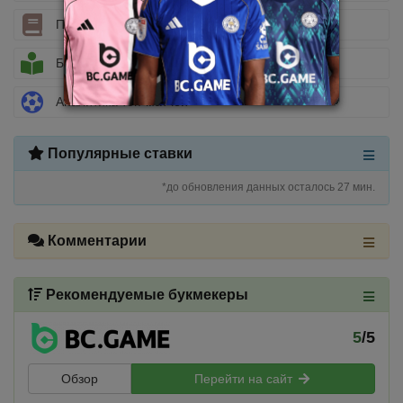
Полезные статьи
Библиотека беттора
Аналитика топ-матчей
Популярные ставки
*до обновления данных осталось 27 мин.
Комментарии
Рекомендуемые букмекеры
5
/5
Обзор
Перейти на сайт