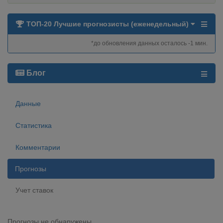
ТОП-20 Лучшие прогнозисты (еженедельный)
*до обновления данных осталось -1 мин.
Блог
Данные
Статистика
Комментарии
Прогнозы
Учет ставок
Прогнозы не обнаружены