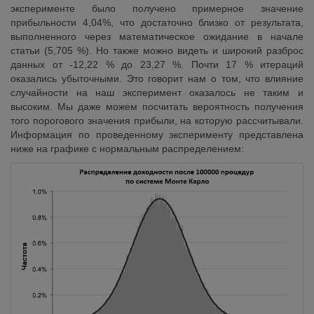
эксперименте было получено примерное значение
прибыльности 4,04%, что достаточно близко от результата,
выполненного через математическое ожидание в начале
статьи (5,705 %). Но также можно видеть и широкий разброс
данных от -12,22 % до 23,27 %. Почти 17 % итераций
оказались убыточными. Это говорит нам о том, что влияние
случайности на наш эксперимент оказалось не таким и
высоким. Мы даже можем посчитать вероятность получения
того порогового значения прибыли, на которую рассчитывали.
Информация по проведенному эксперименту представлена
ниже на графике с нормальным распределением: