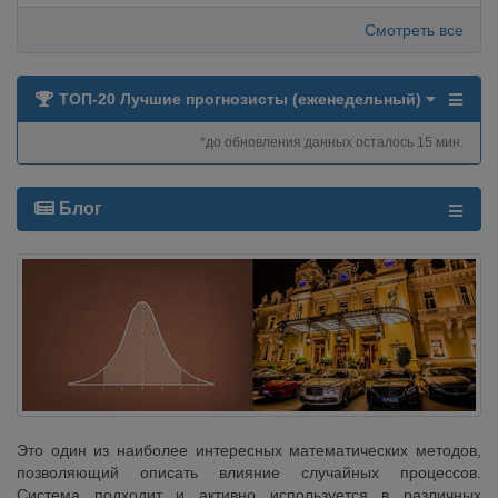
Смотреть все
ТОП-20 Лучшие прогнозисты (еженедельный)
*до обновления данных осталось 15 мин.
Блог
Это один из наиболее интересных математических методов,
позволяющий описать влияние случайных процессов.
Система подходит и активно используется в различных