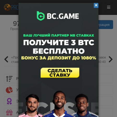
9746
83
Вход | Регистрация
Прогнозистов
Прогнозов
сегодня
Система Монте Карло
«Противоход» для экспресс-
Теннисная стратегия ставок
ставок
40:40
Рейтинг букмекеров
Учет ставок
Эксклюзивные бонусы
Акции