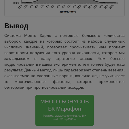
Вывод
Система Монте Карло с помощью большого количества
выборок, каждое из которых состоит из набора случайных
числовых значений, позволяет просчитывать нам процент
вероятности получения того уровня доходности, которое мы
закладываем в нашу стратегию ставок. Чем больше
моделирований в нашем эксперименте, тем точнее будет наш
результат. Данный метод лишь характеризует степень везения,
оказываемое на сделанные пари и, конечно же, не учитывает
те многочисленные факторы, которые применяются
бетторами при прогнозировании исходов.
МНОГО БОНУСОВ
БК Марафон
Реклама, www.marathonbet.ru, 18+
erid: 2VtzqvMtPna