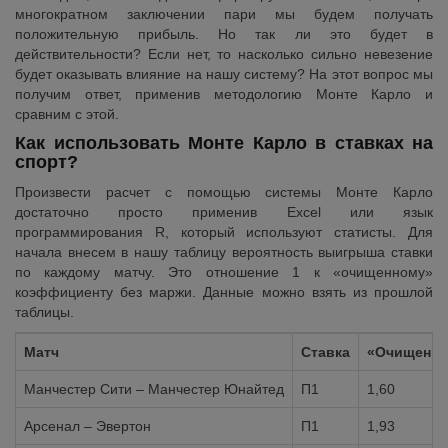
многократном заключении пари мы будем получать
положительную прибыль. Но так ли это будет в
действительности? Если нет, то насколько сильно невезение
будет оказывать влияние на нашу систему? На этот вопрос мы
получим ответ, применив методологию Монте Карло и
сравним с этой.
Как использовать Монте Карло в ставках на
спорт?
Произвести расчет с помощью системы Монте Карло
достаточно просто применив Excel или язык
программирования R, который используют статисты. Для
начала внесем в нашу таблицу вероятность выигрыша ставки
по каждому матчу. Это отношение 1 к «очищенному»
коэффициенту без маржи. Данные можно взять из прошлой
таблицы.
Матч
Ставка
«Очищенны
Манчестер Сити – Манчестер Юнайтед
П1
1,60
Арсенал – Эвертон
П1
1,93