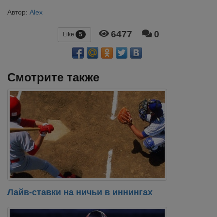
Автор:
Alex
6477
0
5
Like
Смотрите также
Лайв-ставки на ничьи в иннингах