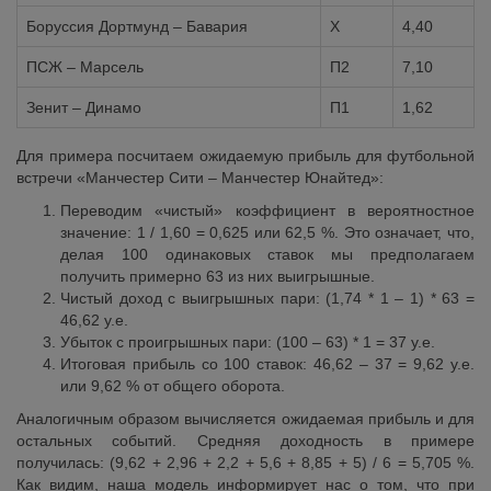
Боруссия Дортмунд – Бавария
Х
4,40
ПСЖ – Марсель
П2
7,10
Зенит – Динамо
П1
1,62
Для примера посчитаем ожидаемую прибыль для футбольной
встречи «Манчестер Сити – Манчестер Юнайтед»:
Переводим «чистый» коэффициент в вероятностное
значение: 1 / 1,60 = 0,625 или 62,5 %. Это означает, что,
делая 100 одинаковых ставок мы предполагаем
получить примерно 63 из них выигрышные.
Чистый доход с выигрышных пари: (1,74 * 1 – 1) * 63 =
46,62 у.е.
Убыток с проигрышных пари: (100 – 63) * 1 = 37 у.е.
Итоговая прибыль со 100 ставок: 46,62 – 37 = 9,62 у.е.
или 9,62 % от общего оборота.
Аналогичным образом вычисляется ожидаемая прибыль и для
остальных событий. Средняя доходность в примере
получилась: (9,62 + 2,96 + 2,2 + 5,6 + 8,85 + 5) / 6 = 5,705 %.
Как видим, наша модель информирует нас о том, что при