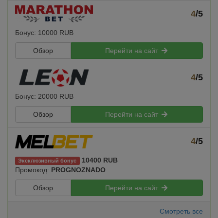
4
/5
Бонус: 10000 RUB
Обзор
Перейти на сайт
4
/5
Бонус: 20000 RUB
Обзор
Перейти на сайт
4
/5
10400 RUB
Эксклюзивный бонус
Промокод:
PROGNOZNADO
Обзор
Перейти на сайт
Смотреть все