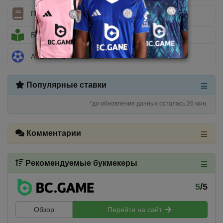
Полезные статьи
Библиотека беттора
Аналитика топ-матчей
Популярные ставки
*до обновления данных осталось 26 мин.
Комментарии
Рекомендуемые букмекеры
5
/5
Обзор
Перейти на сайт