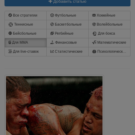
Добавить статью
Все стратегии
Футбольные
Хоккейные
Теннисные
Баскетбольные
Волейбольные
Бейсбольные
Регбийные
Для бокса
Для ММА
Финансовые
Математические
Для live-ставок
Статистические
Психологические