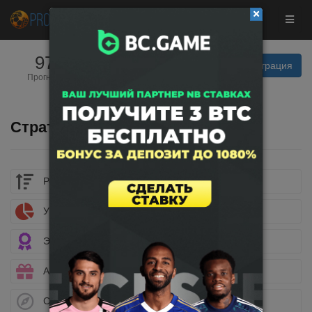
9746
1
Вход | Регистрация
Прогнозистов
Прогнозов
сегодня
Стратегии ставок на бои MMA
Рейтинг букмекеров
Учет ставок
Эксклюзивные бонусы
Акции
Стратегии ставок