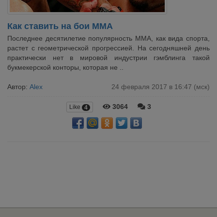
Как ставить на бои ММА
Последнее десятилетие популярность ММА, как вида спорта,
растет с геометрической прогрессией. На сегодняшней день
практически нет в мировой индустрии гэмблинга такой
букмекерской конторы, которая не ..
Автор:
Alex
24 февраля 2017 в 16:47 (мск)
3064
3
Like
4