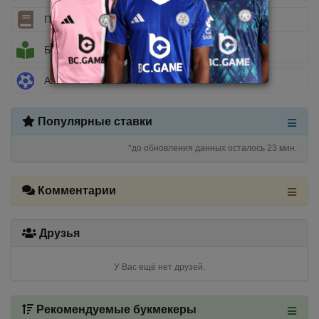
Полезные статьи
Библиотека беттора
Аналитика топ-матчей
Популярные ставки
*до обновления данных осталось 23 мин.
Комментарии
Друзья
У Вас ещё нет друзей.
Рекомендуемые букмекеры