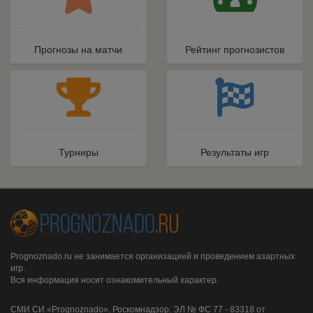
Прогнозы на матчи
Рейтинг прогнозистов
Турниры
Результаты игр
Prognoznado.ru не занимается организацией и проведением азартных
игр.
Вся информация носит ознакомительный характер.
СМИ СИ «Prognoznado». Роскомнадзор: ЭЛ № ФС 77 - 83318 от