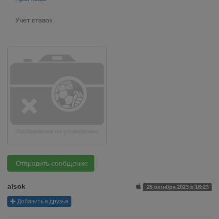
Учет ставок
Отправить сообщение
alsok
26 октября 2023 в 18:23
Добавить в друзья