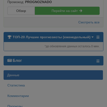
Промокод:
PROGNOZNADO
Обзор
Перейти на сайт
Смотреть все
ТОП-20 Лучшие прогнозисты (еженедельный)
*до обновления данных осталось 0 мин.
Блог
Данные
Статистика
Комментарии
Прогнозы