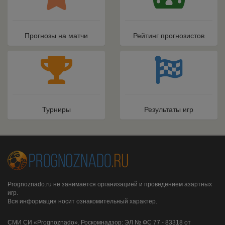
Прогнозы на матчи
Рейтинг прогнозистов
Турниры
Результаты игр
Prognoznado.ru не занимается организацией и проведением азартных
игр.
Вся информация носит ознакомительный характер.
СМИ СИ «Prognoznado». Роскомнадзор: ЭЛ № ФС 77 - 83318 от