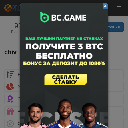
9746
16
Вход | Регистрация
Прогнозистов
Прогнозов
Фрибет до
$50
сегодня
Забрать
chiv
Рейтинг букмекеров
Учет ставок
Эксклюзивные бонусы
Акции
Стратегии ставок