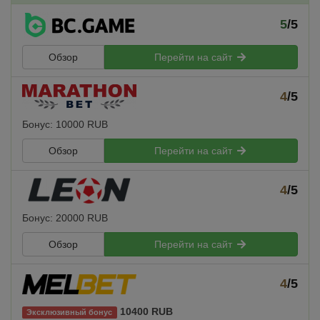
5
/5
Обзор
Перейти на сайт
4
/5
Бонус: 10000 RUB
Обзор
Перейти на сайт
4
/5
Бонус: 20000 RUB
Обзор
Перейти на сайт
4
/5
10400 RUB
Эксклюзивный бонус