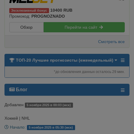
10400 RUB
Эксклюзивный бонус
Промокод:
PROGNOZNADO
Обзор
Перейти на сайт
Смотреть все
ТОП-20 Лучшие прогнозисты (еженедельный)
*до обновления данных осталось 29 мин.
Блог
Добавлен
5 ноября 2025 в 00:03 (мск)
Хоккей | NHL
Начало:
5 ноября 2025 в 05:30 (мск)