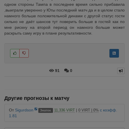
одном стороны Тампа в последнее время сильно прибавила
,выиграли уверенно у Юты последний матч да и в целом стало
намного больше положительной динами с другой статус гости
сильно не даёт шансов тут поверить больше в гостей как по
мне рискну на второй период он намного больше может
раскрыть саму игру в плане результативности.
91
0
Другие прогнозы к матчу
От
Sigurdson
|
с
коэфф.
11,336 VIRT
0 VIRT | 0%
Знаток
1.81