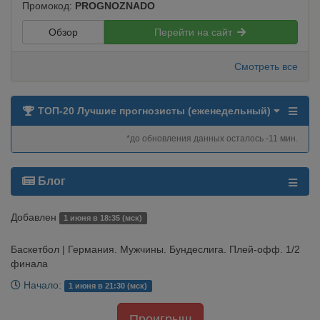
Промокод:
PROGNOZNADO
Обзор
Перейти на сайт
Смотреть все
ТОП-20 Лучшие прогнозисты (еженедельный)
*до обновления данных осталось -11 мин.
Блог
Добавлен
1 июня в 18:35 (мск)
Баскетбол | Германия. Мужчины. Бундеслига. Плей-офф. 1/2
финала
Начало:
1 июня в 21:30 (мск)
Проигрыш