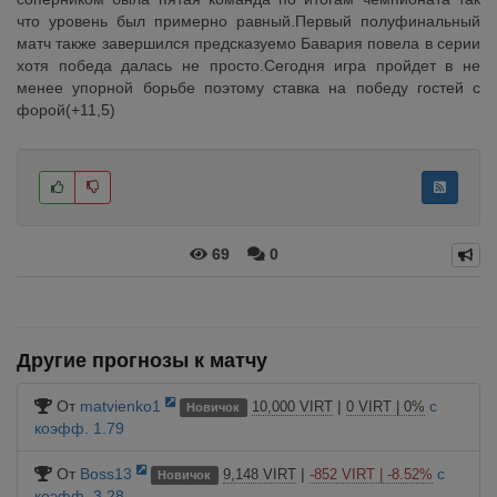
что уровень был примерно равный.Первый полуфинальный
матч также завершился предсказуемо Бавария повела в серии
хотя победа далась не просто.Сегодня игра пройдет в не
менее упорной борьбе поэтому ставка на победу гостей с
форой(+11,5)
69
0
Другие прогнозы к матчу
От
matvienko1
|
с
10,000 VIRT
0 VIRT | 0%
Новичок
коэфф. 1.79
От
Boss13
|
с
9,148 VIRT
-852 VIRT | -8.52%
Новичок
коэфф. 3.28