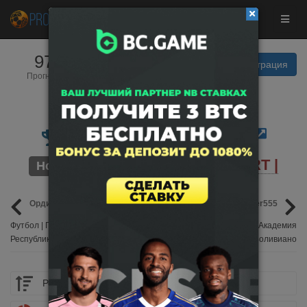
9746
23
Вход | Регистрация
Прогнозистов
Прогнозов
сегодня
Прогноз
от
Artstar
|
4,688 VIRT
-5,312 VIRT |
Новичок
-53.12%
Ординар от Artstar
Ординар от Qaser555
Футбол | Панама - Доминиканская
Футбол | Реал Потоси - Академия
Республика
Баломпье де Боливиано
Рейтинг букмекеров