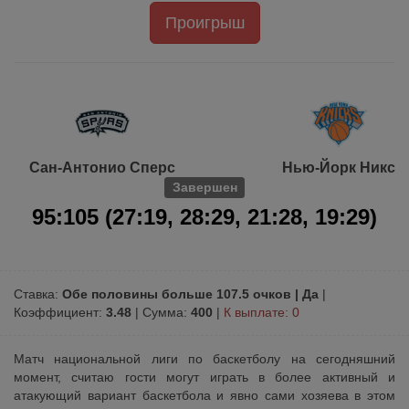
Проигрыш
Сан-Антонио Сперс
Нью-Йорк Никс
Завершен
95:105 (27:19, 28:29, 21:28, 19:29)
Ставка:
Обе половины больше 107.5 очков | Да
|
Коэффициент:
3.48
| Сумма:
400
|
К выплате: 0
Матч национальной лиги по баскетболу на сегодняшний
момент, считаю гости могут играть в более активный и
атакующий вариант баскетбола и явно сами хозяева в этом