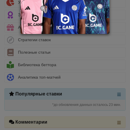
Учет ставок
Эксклюзивные бонусы
Акции
Стратегии ставок
Полезные статьи
Библиотека беттора
Аналитика топ-матчей
Популярные ставки
*до обновления данных осталось 23 мин.
Комментарии