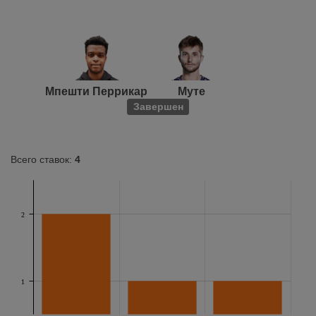
Мпешти Перрикар
Муте
Завершен
Всего ставок:
4
2
1