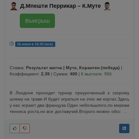
Д.Мпешти Перрикар
– К.Муте
Выигрыш
16 июня в 15:30 (мск)
Ставка:
Результат матча | Муте, Корантен (победа)
|
Коэффициент:
2.39
| Сумма:
400
|
К выплате: 956
В Лондоне проходит турнир приуроченный к скорому
шлему на траве.И будет играться на этих же кортах.Здесь
у нас играют два француза.Один небольшлого,по меркам
тенниса роста,но все доставучий.Второго можно обозвать
подаваном,так как,первая подача у него сташной силы,а
с учетом травы,практически неберущаяся.Но для Муте-
это,вообще,не аргумент.Сколько он таких подаванов
перелопатил,не сосчитать.Так что беру здесь победу