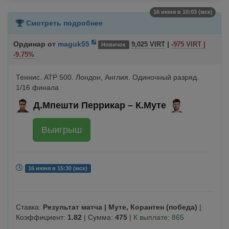
16 июня в 10:03 (мск)
Смотреть подробнее
Ординар
от
maguk55
|
9,025 VIRT
-975 VIRT |
Новичок
-9.75%
Теннис. ATP 500. Лондон, Англия. Одиночный разряд.
1/16 финала
Д.Мпешти Перрикар
– К.Муте
Выигрыш
16 июня в 15:30 (мск)
Ставка:
Результат матча | Муте, Корантен (победа)
|
Коэффициент:
1.82
| Сумма:
475
|
К выплате: 865