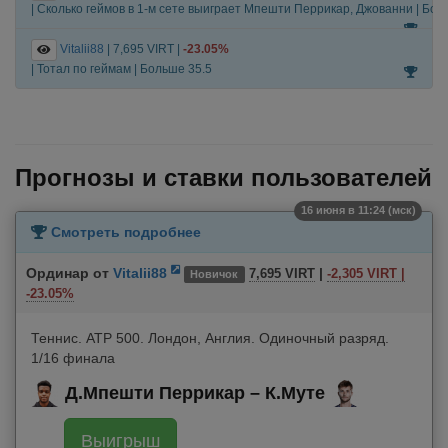
| Сколько геймов в 1-м сете выиграет Мпешти Перрикар, Джованни | Бол
Vitalii88
|
7,695 VIRT
|
-23.05%
| Тотал по геймам | Больше 35.5
Прогнозы и ставки пользователей
16 июня в 11:24 (мск)
Смотреть подробнее
Ординар
от
Vitalii88
|
7,695 VIRT
-2,305 VIRT |
Новичок
-23.05%
Теннис. ATP 500. Лондон, Англия. Одиночный разряд.
1/16 финала
Д.Мпешти Перрикар
– К.Муте
Выигрыш