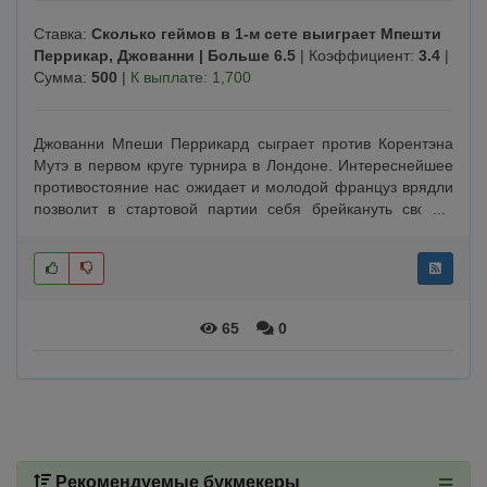
Ставка:
Сколько геймов в 1-м сете выиграет Мпешти
Перрикар, Джованни | Больше 6.5
|
Коэффициент:
3.4
|
Сумма:
500
|
К выплате: 1,700
Джованни Мпеши Перрикард сыграет против Корентэна
Мутэ в первом круге турнира в Лондоне. Интереснейшее
противостояние нас ожидает и молодой француз врядли
позволит в стартовой партии себя брейкануть своему
опытному товарищу, но и в ответ не станет обострять в
зачине. Так что нас ждет продолжение на котором у
Джованни все же больше шансев будет на тайбрейке за ..
65
0
Рекомендуемые букмекеры