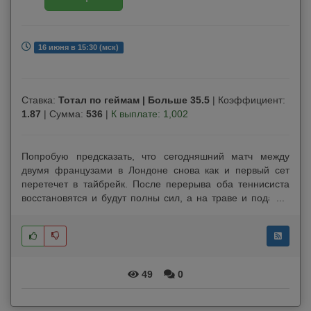
16 июня в 15:30 (мск)
Ставка:
Тотал по геймам | Больше 35.5
|
Коэффициент:
1.87
| Сумма:
536
|
К выплате: 1,002
Попробую предсказать, что сегодняшний матч между
двумя французами в Лондоне снова как и первый сет
перетечет в тайбрейк. После перерыва оба теннисиста
восстановятся и будут полны сил, а на траве и подавно
они станут расстреливать на своих подачах очень
уверенно. Так что ставка на такой тотал вполне даже
приемлема и мы ее забираем, а уж кто ..
49
0