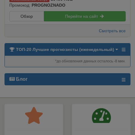
Промокод:
PROGNOZNADO
Обзор
Перейти на сайт
Смотреть все
ТОП-20 Лучшие прогнозисты (еженедельный)
*до обновления данных осталось -8 мин.
Блог