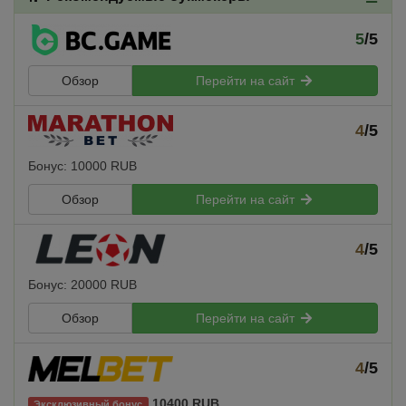
5
/5
Обзор
Перейти на сайт
4
/5
Бонус: 10000 RUB
Обзор
Перейти на сайт
4
/5
Бонус: 20000 RUB
Обзор
Перейти на сайт
4
/5
10400 RUB
Эксклюзивный бонус