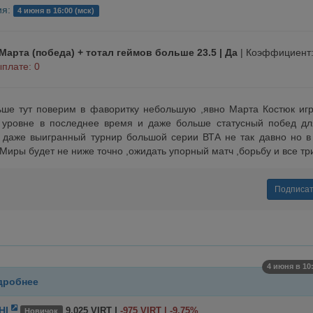
ия:
4 июня в 16:00 (мск)
Марта (победа) + тотал геймов больше 23.5 | Да
|
Коэффициент
ыплате: 0
ьше тут поверим в фаворитку небольшую ,явно Марта Костюк игр
 уровне в последнее время и даже больше статусный побед дл
 даже выигранный турнир большой серии ВТА не так давно но в
Миры будет не ниже точно ,ожидать упорный матч ,борьбу и все три
Подписа
4 июня в 10:
дробнее
HI
|
9,025 VIRT
-975 VIRT | -9.75%
Новичок