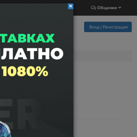
Результаты игр
Общение
Вход | Регистрация
ов
я
ый разряд. 1/2 финала