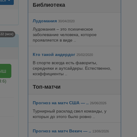
ться
Библиотека
Лудомания
30/04/2020
Лудомания – это психическое
заболевание человека, которое
22 (мск)
проявляется в виде ..
Кто такой андердог
25/02/2020
В спорте всегда есть фавориты,
середняки и аутсайдеры. Естественно,
ыш
коэффициенты ..
3:6)
Топ-матчи
Прогноз на матч США — ..
26/06/2026
Турнирный расклад свел команды, у
которых до этого было ровно ..
Прогноз на матч Векич — ..
13/06/2026