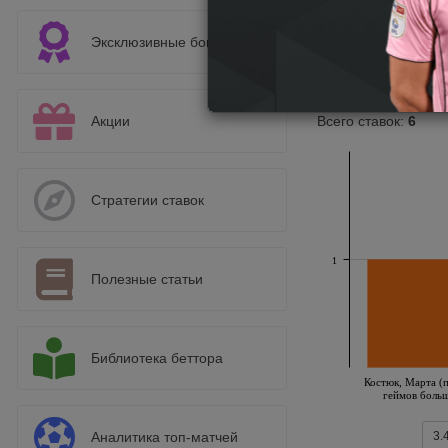
Эксклюзивные бонусы
Акции
Всего ставок:
6
Стратегии ставок
1
Полезные статьи
Библиотека беттора
Костюк, Марта (п
геймов больш
Аналитика топ-матчей
3.