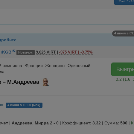
Подписа
4 июня в 09:
дробнее
torKGB
|
9,025 VIRT
-975 VIRT | -9.75%
Новичок
ый чемпионат Франции. Женщины. Одиночный
Выигр
ала
0:2 (1:6, 
к
– М.Андреева
ия:
4 июня в 16:00 (мск)
чет | Андреева, Мирра 2 - 0
|
Коэффициент:
3.32
| Сумма:
500
|
К