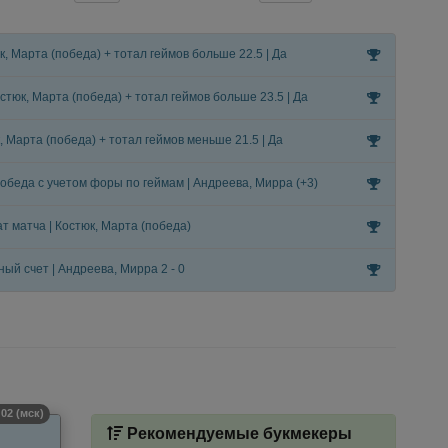
к, Марта (победа) + тотал геймов больше 22.5 | Да
остюк, Марта (победа) + тотал геймов больше 23.5 | Да
к, Марта (победа) + тотал геймов меньше 21.5 | Да
Победа с учетом форы по геймам | Андреева, Мирра (+3)
ат матча | Костюк, Марта (победа)
чный счет | Андреева, Мирра 2 - 0
02 (мск)
Рекомендуемые букмекеры