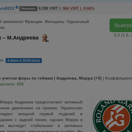
ors8222
|
8,598 VIRT
-966 VIRT | -9.66%
Новичок
ый чемпионат Франции. Женщины. Одиночный
Выигр
ала
0:2 (1:6, 
к
– М.Андреева
ия:
4 июня в 16:00 (мск)
 учетом форы по геймам | Андреева, Мирра (+3)
|
Коэффициен
выплате: 656
 Мирра Андреева предпочитают активный
янным давлением на приеме. Украинская
обладает мощной первой подачей и
дарами с задней линии, однако Мирра в
мя выглядит стабильнее в затяжных
же допускает невынужденные ошибки. На