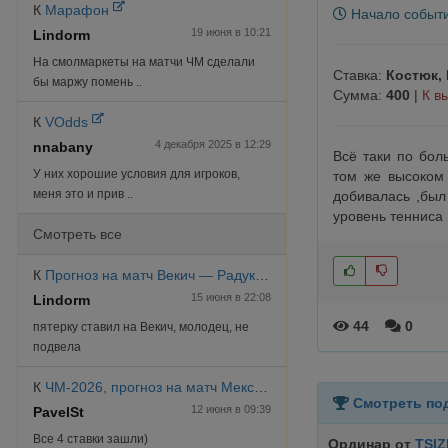
К
Марафон
Начало событ
19 июня в 10:21
Lindorm
На смолмаркеты на матчи ЧМ сделали
Ставка:
Костюк, 
бы маржу помень ..
Сумма:
400
|
К в
К
VOdds
4 декабря 2025 в 12:29
nnabany
Всё таки по бол
У них хорошие условия для игроков,
том же высоком
меня это и прив ..
добивалась ,был
уровень тенниса 
Смотреть все
К
Прогноз на матч Векич — Радукану, финал WTA Лондон 2026
15 июня в 22:08
Lindorm
44
0
пятерку ставил на Векич, молодец, не
подвела
К
ЧМ-2026, прогноз на матч Мексика - ЮАР
Смотреть по
12 июня в 09:39
PavelSt
Все 4 ставки зашли)
Ординар
от
TSIZ