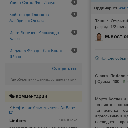
Унион Санта-Фе - Ланус
1
Ординар
от
wari
Койотес де Тласкала -
1
Алебрихес Оахака
Теннис. Открыт
разряд. 1/2 фин
Иржи Легечка - Александр
1
М.Костю
Блокс
Индиана Фивер - Лас-Вегас
1
Эйсес
Начало событ
Смотреть все
Ставка:
Победа с
*до обновления данных осталось -7 мин.
| Сумма:
400
|
К 
Комментарии
Марта Костюк и
теннис с посто
К
Нефтяник Альметьевск - Ак Барс
теннисистка 
агрессивными у
вчера в 18:35
Lindorm
последнее вре
розыгрышах и ре