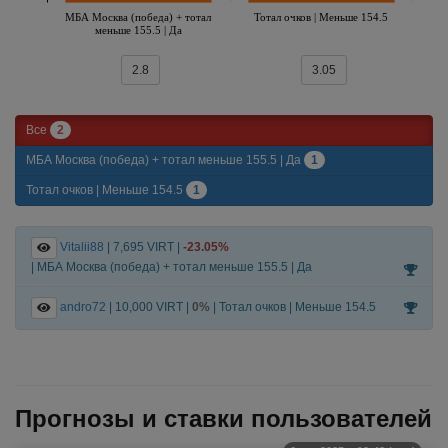
МБА Москва (победа) + тотал
Тотал очков | Меньше 154.5
меньше 155.5 | Да
2.8
3.05
2
Все
1
МБА Москва (победа) + тотал меньше 155.5 | Да
1
Тотал очков | Меньше 154.5
Vitalii88
|
7,695 VIRT
|
-23.05%
| МБА Москва (победа) + тотал меньше 155.5 | Да
andro72
|
10,000 VIRT
|
0%
| Тотал очков | Меньше 154.5
Прогнозы и ставки пользователей