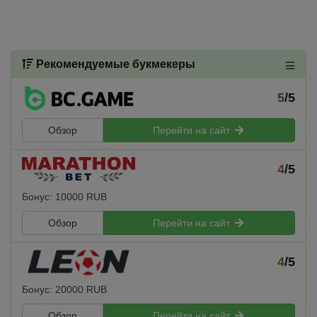
Рекомендуемые букмекеры
5
/5
Обзор
Перейти на сайт
4
/5
Бонус: 10000 RUB
Обзор
Перейти на сайт
4
/5
Бонус: 20000 RUB
Обзор
Перейти на сайт