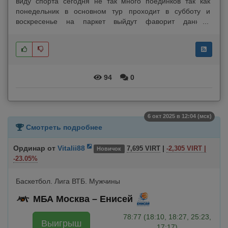
виду спорта сегодня не так много поединков так как
понедельник в основном тур проходит в субботу и
воскресенье на паркет выйдут фаворит данного
поединка и аутсайдер встречу можно сделать прогноз
на это противостояние двух коллективов на тотал
матча меньше в основное игровое время думаю
овертайма здесь не предвидется так как ..
94
0
6 окт 2025 в 12:04 (мск)
Смотреть подробнее
Ординар
от
Vitalii88
|
7,695 VIRT
-2,305 VIRT |
Новичок
-23.05%
Баскетбол. Лига ВТБ. Мужчины
МБА Москва
– Енисей
78:77 (18:10, 18:27, 25:23,
Выигрыш
17:17)