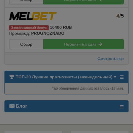
4
/5
10400 RUB
Эксклюзивный бонус
Промокод:
PROGNOZNADO
Обзор
Перейти на сайт
Смотреть все
ТОП-20 Лучшие прогнозисты (еженедельный)
*до обновления данных осталось -18 мин.
Блог