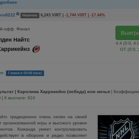
дробнее
ors8222
|
6,243 VIRT
-1,744 VIRT | -17.44%
Новичок
ей-офф. Финал
Выигр
лден Найтс
4:4 (0:0, 4:
Харрикейнз
ОТ (0:0, 
ия:
7 июня в 03:00 (мск)
ультат | Каролина Харрикейнз (победа) или ничья
|
Коэффициен
0
|
К выплате: 624
айтс традиционно очень силен на своей
т организованной игры и высокого уровня
ентов. Команда умеет контролировать
действует в обороне и редко позволяет