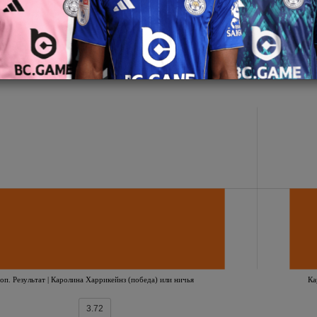
Завершен
Вегас Голден Найтс
оп. Результат | Каролина Харрикейнз (победа) или ничья
Ка
3.72