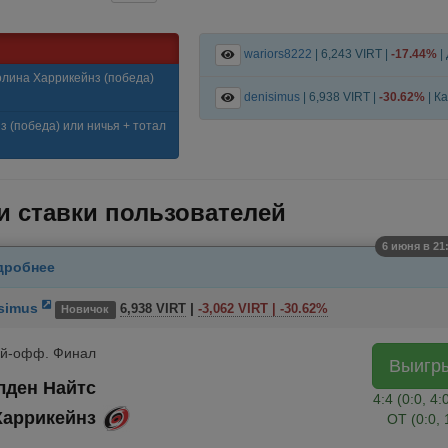
wariors8222
|
6,243 VIRT
|
-17.44%
|
ролина Харрикейнз (победа)
denisimus
|
6,938 VIRT
|
-30.62%
| К
 (победа) или ничья + тотал
и ставки пользователей
6 июня в 21:
дробнее
isimus
|
6,938 VIRT
-3,062 VIRT | -30.62%
Новичок
ей-офф. Финал
Выигр
лден Найтс
4:4 (0:0, 4:
Харрикейнз
ОТ (0:0, 