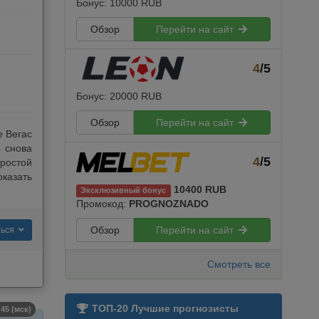
Бонус: 10000 RUB
Обзор
Перейти на сайт
4
/5
Бонус: 20000 RUB
Обзор
Перейти на сайт
е Вегас
 снова
4
/5
простой
казать
10400 RUB
Эксклюзивный бонус
Промокод:
PROGNOZNADO
Обзор
Перейти на сайт
ться
Смотреть все
ТОП-20 Лучшие прогнозисты
45 (мск)