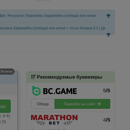
 Доп. Результат | Каролина Харрикейнз (победа) или ничья
аролина Харрикейнз (победа) или ничья + тотал больше 5.5 | Да
34 (мск)
Рекомендуемые букмекеры
5
/5
Обзор
Перейти на сайт
ыш
0, 0:4)
4
/5
1:0)