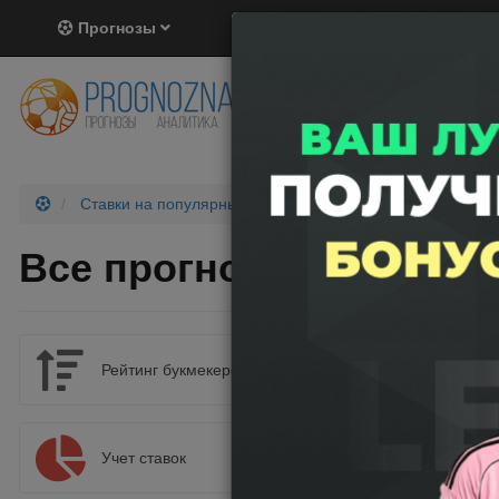
Прогнозы
Популярные ставки
Мы в социа
Ставки на популярные матчи от прогнозистов
Все прогнозы на Вегас 
NHL. 
Хоккей
Рейтинг букмекеров
Начало:
7 июня в 
Учет ставок