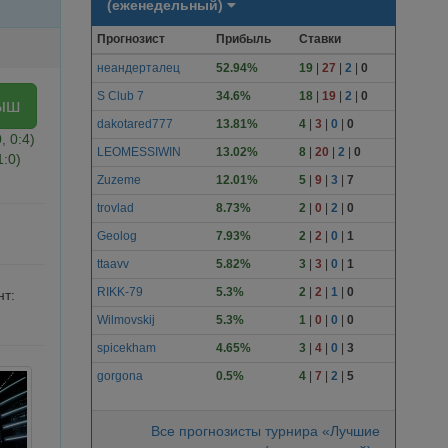
(еженедельный)
Прогнозист
Прибыль
Ставки
неандерталец
52.94%
19
|
27
|
2
|
0
S Club 7
34.6%
18
|
19
|
2
|
0
ыш
dakotared777
13.81%
4
|
3
|
0
|
0
0, 0:4)
LEOMESSIWIN
13.02%
8
|
20
|
2
|
0
1:0)
Zuzeme
12.01%
5
|
9
|
3
|
7
trovlad
8.73%
2
|
0
|
2
|
0
Geolog
7.93%
2
|
2
|
0
|
1
ttaavv
5.82%
3
|
3
|
0
|
1
RIKK-79
5.3%
2
|
2
|
1
|
0
т:
Wilmovskij
5.3%
1
|
0
|
0
|
0
spicekham
4.65%
3
|
4
|
0
|
3
gorgona
0.5%
4
|
7
|
2
|
5
Все прогнозисты турнира «Лучшие