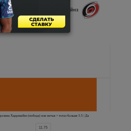
Каролина Харрикейнз
ролина Харрикейнз (победа) или ничья + тотал больше 5.5 | Да
11.75