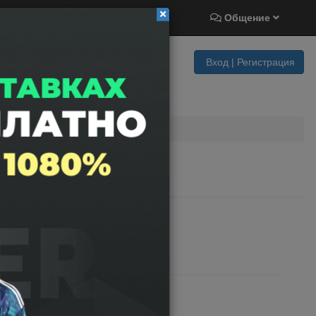
Результаты игр
Общение
Вход | Регистрация
ов
я
 Харрикейнз