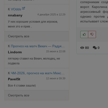
соперникам соз
ворот. Каролина
К
VOdds
агрессивный фо
4 декабря 2025 в 12:29
nnabany
однако против 
испытывает сложн
У них хорошие условия для игроков,
меня это и прив ..
Смотреть все
К
Прогноз на матч Векич — Радукану, финал WTA Лондон 2026
80
0
15 июня в 22:08
Lindorm
пятерку ставил на Векич, молодец, не
подвела
К
ЧМ-2026, прогноз на матч Мексика - ЮАР
12 июня в 09:39
PavelSt
Все 4 ставки зашли)
Смотреть все