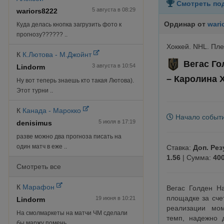
Смотреть по
5 августа в 08:29
wariors8222
Ординар
от
wari
Куда делась кнопка загрузить фото к
прогнозу?????? ..
Хоккей. NHL. Пл
К
К.Лютова - М.Джойнт
Вегас Го
3 августа в 10:54
Lindorm
– Каролина 
Ну вот теперь знаешь кто такая Лютова).
Этот турни ..
К
Канада - Марокко
Начало событ
5 июля в 17:19
denisimus
разве можно два прогноза писать на
один матч в еже ..
Ставка:
Доп. Рез
1.56
| Сумма:
40
Смотреть все
К
Марафон
Вегас Голден Н
площадке за сче
19 июня в 10:21
Lindorm
реализации мом
На смолмаркеты на матчи ЧМ сделали
темп, надежно 
бы маржу помень ..