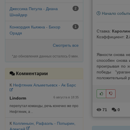
Джеcсика Пегула - Диана
2
Начало событ
Шнайдер
Конкордия Кьяжна - Бихор
1
Ставка:
Каролина
Орадя
Коэффициент:
2.
Смотреть все
Явности снова н
*до обновления данных осталось 0 мин.
способен снова 
проигрывая по х
победы "урага
Комментарии
положительный ре
К
Нефтяник Альметьевск - Ак Барс
6 августа в 18:35
Lindorm
перепутал команды, речь конечно же про
71
0
Нефтяник, а ..
К
Коллиньон, Рафаэль - Попырин,
Алексей