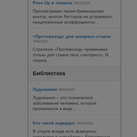
Price Up в теннисе
25/11/2020
Просматривая линии букмекерских
контор, многих бетторов не устраивают
предложенные коэффициенты ..
«Противоход» для экспресс-ставок
7/08/2020
Стратегия «Противоход» применима
только для ставок типа «экспресс». И,
скорее, ..
Библиотека
Лудомания
30/04/2020
Лудомания – это психическое
заболевание человека, которое
проявляется в виде ..
Кто такой андердог
25/02/2020
В спорте всегда есть фавориты,
середняки и аутсайдеры. Естественно,