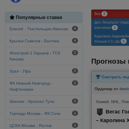
2
Все
Популярные ставки
Доп. Результат | Ка
1
или ничья
Енисей - Текстильщик Иваново
4
Каролина Харрикейнз
Крылья Советов - Балтика
4
1
больше 5.5 | Да
Жилстрой-1 Харьков - ТСК
2
Канижа
Прогнозы 
Урал - Уфа
2
Смотреть по
ФК Нижний Новгород -
2
Ординар
от
den
Нефтехимик
Шинник - Арсенал Тула
2
Хоккей. NHL. Пл
Вегас Го
Торпедо Москва - ФК Сочи
2
– Каролина 
ЦСКА Москва - Ростов
2