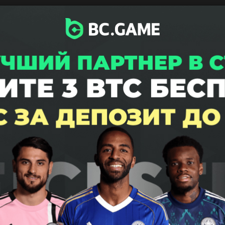
Рейтинг прогнозистов
Турниры
9746
29
Прогнозистов
Прогноз
льных сетях
сегодн
Голден Найтс - Каролина
Плей-офф. Финал
03:00 (мск)