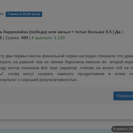
ия:
7 июня в 03:00 (мск)
 Харрикейнз (победа) или ничья + тотал больше 5.5 | Да
|
8
| Сумма:
400
|
К выплате: 1,120
ету два первых матча финальной серии наглядно показали что даж
играть на равный тем не менее Каролина именно во второй игре
оду матча показала всё таки характер ,считаю на волне той не 
ны" снова могут сыграть намного продуктивнее в атаки по
зультат с хорошей результативностью ..
Подписа
6 июня в 19: