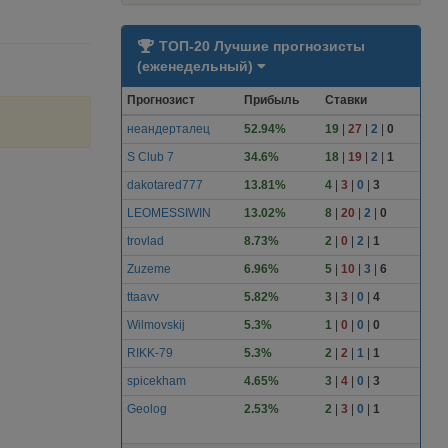
ТОП-20 Лучшие прогнозисты
(еженедельный)
Прогнозист
Прибыль
Ставки
неандерталец
52.94%
19
|
27
|
2
|
0
S Club 7
34.6%
18
|
19
|
2
|
1
dakotared777
13.81%
4
|
3
|
0
|
3
LEOMESSIWIN
13.02%
8
|
20
|
2
|
0
trovlad
8.73%
2
|
0
|
2
|
1
Zuzeme
6.96%
5
|
10
|
3
|
6
ttaavv
5.82%
3
|
3
|
0
|
4
Wilmovskij
5.3%
1
|
0
|
0
|
0
RIKK-79
5.3%
2
|
2
|
1
|
1
spicekham
4.65%
3
|
4
|
0
|
3
Geolog
2.53%
2
|
3
|
0
|
1