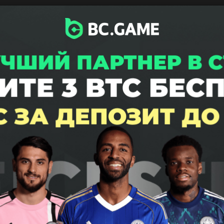
Рейтинг прогнозистов
Турниры
9746
50
Прогнозистов
Прогноз
льных сетях
сегодн
т
Psychokid
|
8,059 VIRT
-1,9
Новичок
1:43 (мск)
. Лига наций. Женщины. Круговой турнир. Китай
Про
14:30 (мск)