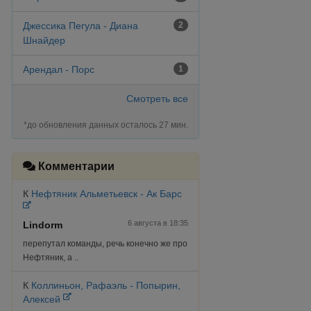
Джеcсика Пегула - Диана
2
Шнайдер
Арендал - Порс
1
Смотреть все
*до обновления данных осталось 27 мин.
Комментарии
К
Нефтяник Альметьевск - Ак Барс
6 августа в 18:35
Lindorm
перепутал команды, речь конечно же про
Нефтяник, а ..
К
Коллиньон, Рафаэль - Попырин,
Алексей