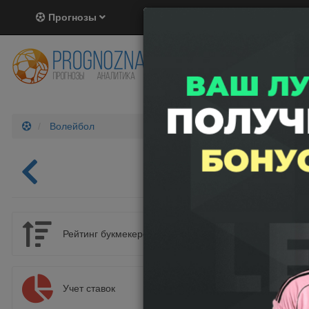
Прогнозы
Популярные ставки
Мы в социа
Волейбол
Прогноз
о
Добавлен
3 июня в 1
Рейтинг букмекеров
Волейбол | Сборные
Начало:
3 июня в 
Учет ставок