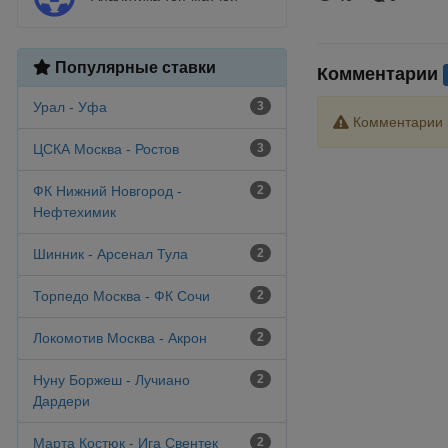
Популярные ставки
Комментарии
Урал - Уфа
3
Комментарии 
ЦСКА Москва - Ростов
3
ФК Нижний Новгород -
2
Нефтехимик
Шинник - Арсенал Тула
2
Торпедо Москва - ФК Сочи
2
Локомотив Москва - Акрон
2
Нуну Боржеш - Лучиано
2
Дардери
Марта Костюк - Ига Свентек
2