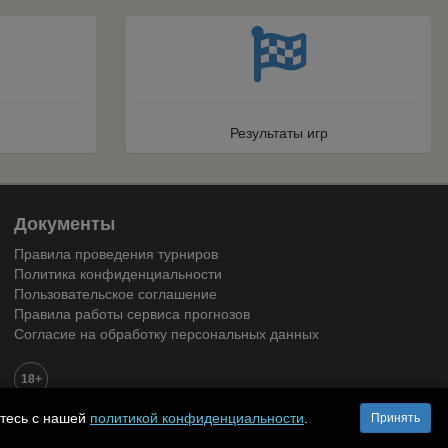
Результаты игр
Документы
Правила проведения турниров
Политика конфиденциальности
Пользовательское соглашение
Правила работы сервиса прогнозов
Согласие на обработку персональных данных
18+
етесь с нашей
политикой конфиденциальности
.
Принять