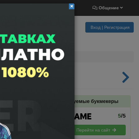
Результаты игр
Общение
Вход | Регистрация
ов
я
41 VIRT | -19.41%
Рекомендуемые букмекеры
5
/5
игрыш
Обзор
Перейти на сайт