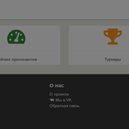
йтинг прогнозистов
Турниры
О нас
О проекте
Мы в VK
Обратная связь