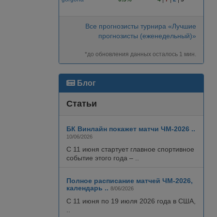
Все прогнозисты турнира «Лучшие
прогнозисты (еженедельный)»
*до обновления данных осталось 1 мин.
Блог
Статьи
БК Винлайн покажет матчи ЧМ-2026 ..
10/06/2026
С 11 июня стартует главное спортивное
событие этого года – ..
Полное расписание матчей ЧМ-2026,
календарь ..
8/06/2026
С 11 июня по 19 июля 2026 года в США,
..