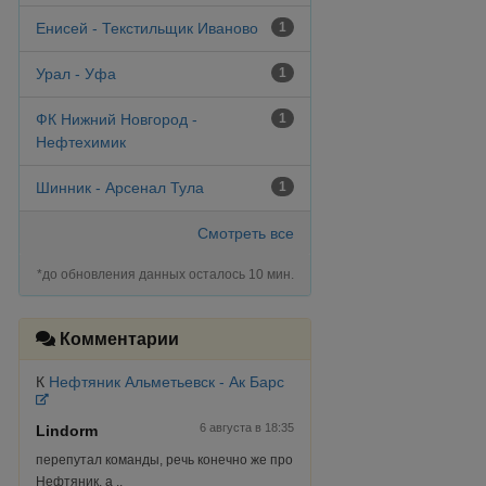
Енисей - Текстильщик Иваново
1
Урал - Уфа
1
ФК Нижний Новгород -
1
Нефтехимик
Шинник - Арсенал Тула
1
Смотреть все
*до обновления данных осталось 10 мин.
Комментарии
К
Нефтяник Альметьевск - Ак Барс
6 августа в 18:35
Lindorm
перепутал команды, речь конечно же про
Нефтяник, а ..