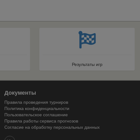
Результаты игр
Документы
Правила проведения турниров
Политика конфиденциальности
Пользовательское соглашение
Правила работы сервиса прогнозов
Согласие на обработку персональных данных