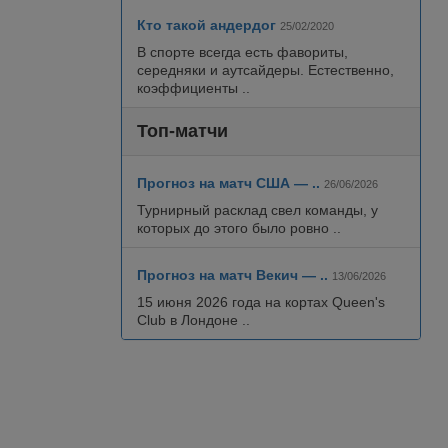
Кто такой андердог
25/02/2020
В спорте всегда есть фавориты,
середняки и аутсайдеры. Естественно,
коэффициенты ..
Топ-матчи
Прогноз на матч США — ..
26/06/2026
Турнирный расклад свел команды, у
которых до этого было ровно ..
Прогноз на матч Векич — ..
13/06/2026
15 июня 2026 года на кортах Queen's
Club в Лондоне ..