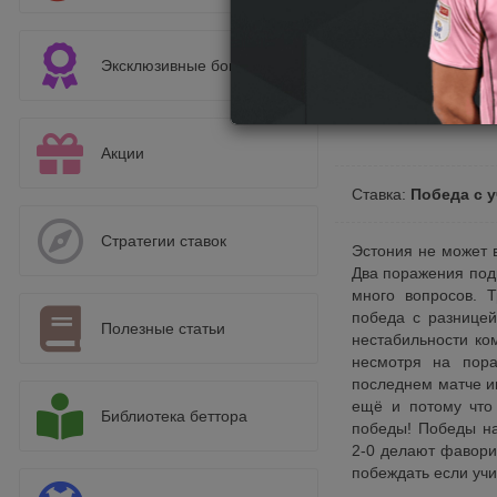
Эксклюзивные бонусы
Молдо
Акции
Ставка:
Победа с у
Стратегии ставок
Эстония не может в
Два поражения подр
много вопросов. 
победа с разницей
Полезные статьи
нестабильности ко
несмотря на пор
последнем матче и
ещё и потому что
Библиотека беттора
победы! Победы на
2-0 делают фавори
побеждать если уч