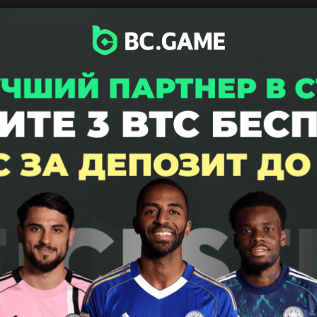
Рейтинг прогнозистов
Турниры
9746
1
Прогнозистов
Прогноз
льных сетях
сегодн
decameron666
10,382 VIRT
Знаток
 в 18:22 (мск)
я. Челлендж лига
Во
5 в 20:30 (мск)