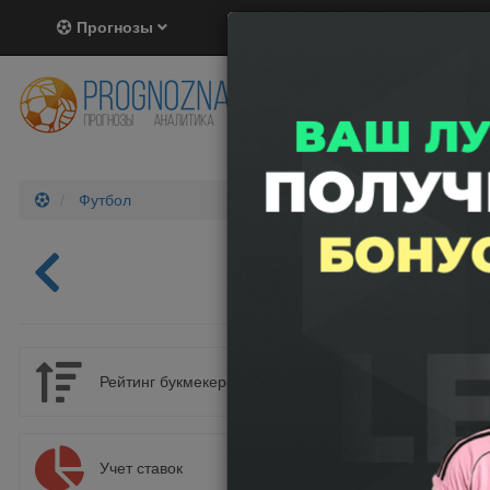
Прогнозы
Популярные ставки
Мы в социа
Футбол
Прогноз
от
Добавлен
9 мая 2025
Рейтинг букмекеров
Футбол | Швейцари
Начало:
9 мая 202
Учет ставок