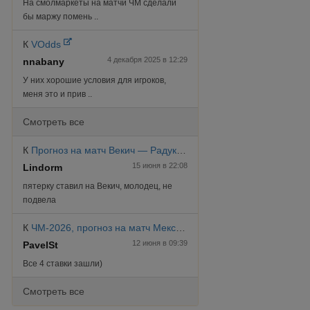
На смолмаркеты на матчи ЧМ сделали
бы маржу помень ..
К
VOdds
4 декабря 2025 в 12:29
nnabany
У них хорошие условия для игроков,
меня это и прив ..
Смотреть все
К
Прогноз на матч Векич — Радукану, финал WTA Лондон 2026
15 июня в 22:08
Lindorm
пятерку ставил на Векич, молодец, не
подвела
К
ЧМ-2026, прогноз на матч Мексика - ЮАР
12 июня в 09:39
PavelSt
Все 4 ставки зашли)
Смотреть все