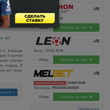
4
/5
на
Бонус: 10000 RUB
Обзор
Перейти на сайт
те: 407
4
/5
1.3. Команда
Бонус: 20000 RUB
дних 5 матчей
Обзор
Перейти на сайт
имает участие
ах подряд. В
рал вот такую
4
/5
10400 RUB
Эксклюзивный бонус
Промокод:
PROGNOZNADO
писаться
Обзор
Перейти на сайт
Смотреть все