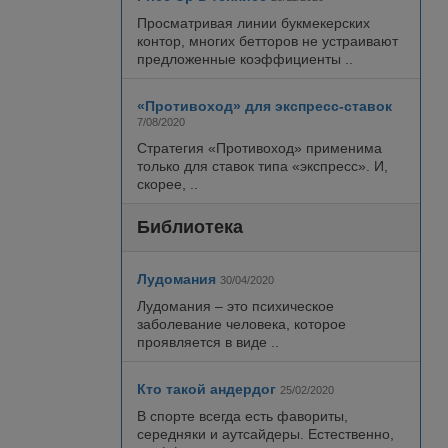
Просматривая линии букмекерских
контор, многих бетторов не устраивают
предложенные коэффициенты ..
«Противоход» для экспресс-ставок
7/08/2020
Стратегия «Противоход» применима
только для ставок типа «экспресс». И,
скорее, ..
Библиотека
Лудомания
30/04/2020
Лудомания – это психическое
заболевание человека, которое
проявляется в виде ..
Кто такой андердог
25/02/2020
В спорте всегда есть фавориты,
середняки и аутсайдеры. Естественно,