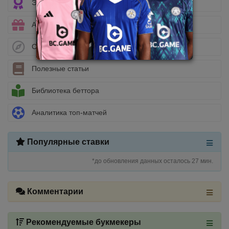
Эксклюзивные бонусы
Акции
Стратегии ставок
Полезные статьи
Библиотека беттора
Аналитика топ-матчей
Популярные ставки
*до обновления данных осталось 27 мин.
Комментарии
Рекомендуемые букмекеры