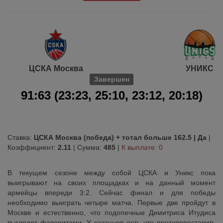
ЦСКА Москва
УНИКС
Завершен
91:63 (23:23, 25:10, 23:12, 20:18)
Ставка:
ЦСКА Москва (победа) + тотал больше 162.5 | Да
|
Коэффициент:
2.11
| Сумма:
485
|
К выплате: 0
В текущем сезоне между собой ЦСКА и Уникс пока
выигрывают на своих площадках и на данный момент
армейцы впереди 3:2. Сейчас финал и для победы
необходимо выиграть четыре матча. Первые две пройдут в
Москве и естественно, что подопечные Димитриса Итудиса
выглядят фаворитами. У казанцев есть что противопоставить