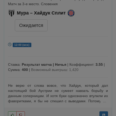
Матч за 3-е место. Словения
Мура
– Хайдук Сплит
Ожидается
12:00 (мск)
Ставка:
Результат матча | Ничья
|
Коэффициент:
3.55
|
Сумма:
400
|
Возможный выигрыш: 1,420
Не верю от слова вовсе, что Хайдук, который дал
настоящий бой Аустрии не сумеет навзать борьбу и
данным соперницам. И хотя буки однозначно втулили их
фаворитками, я бы не спешил с выводами. Потому как
Хайдук наглядно показал, что команда с характером и не
теряет концентрации, даже проигрывая по ходу матча 0-