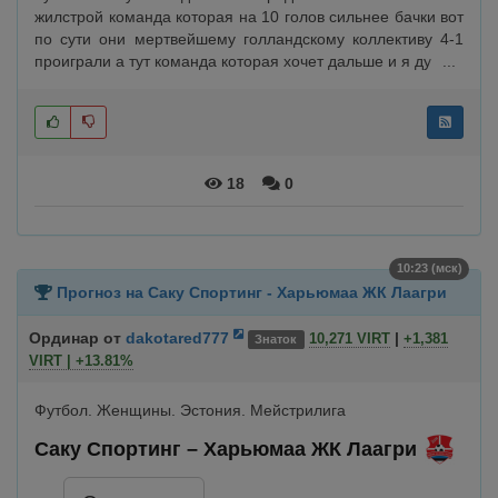
жилстрой команда которая на 10 голов сильнее бачки вот
по сути они мертвейшему голландскому коллективу 4-1
проиграли а тут команда которая хочет дальше и я думаю
они сразу то 3 мяча и прокатят в их ворота матч на
нейтральном поле и фактор дом гости тут не ..
18
0
10:23 (мск)
Прогноз на Саку Спортинг - Харьюмаа ЖК Лаагри
Ординар
от
dakotared777
|
10,271 VIRT
+1,381
Знаток
VIRT | +13.81%
Футбол. Женщины. Эстония. Мейстрилига
Саку Спортинг
– Харьюмаа ЖК Лаагри