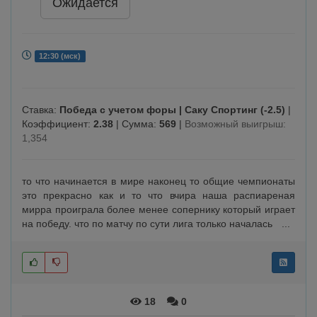
Ожидается
12:30 (мск)
Ставка:
Победа с учетом форы | Саку Спортинг (-2.5)
|
Коэффициент:
2.38
| Сумма:
569
|
Возможный выигрыш:
1,354
то что начинается в мире наконец то общие чемпионаты
это прекрасно как и то что вчира наша распиареная
мирра проиграла более менее сопернику который играет
на победу. что по матчу по сути лига только началась но я
вижу тотальный перевес у команды хозяев прошлый матч
с эвла и паиде говорит о том что они на коне ..
18
0