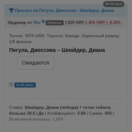
09:39 (мск)
Прогноз на Пегула, Джеcсика - Шнайдер, Диана
Ординар
от
5fic
|
7,835 VIRT
-876 VIRT | -8.76%
Новичок
Теннис. WTA 1000. Торонто, Канада. Одиночный разряд.
1/8 финала
Пегула, Джеcсика
– Шнайдер, Диана
Ожидается
21:05 (мск)
Ставка:
Шнайдер, Диана (победа) + тотал геймов
больше 18.5 | Да
|
Коэффициент:
3.58
| Сумма:
433
|
Возможный выигрыш: 1,550