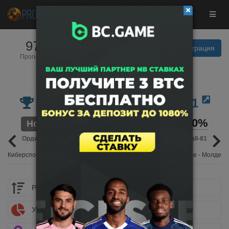
9746
26
Вход | Регистрация
Прогнозистов
Прогнозов
сегодня
Прогноз
от
football-81
|
10,000 VIRT
0 VIRT | 0%
Новичок
Ординар от Psychokid
Ординар от football-81
Киберспорт | OG - Passion UA
Футбол | Тромсе - Молде
Рейтинг букмекеров
Учет ставок