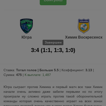
Югра
Химик Воскресенск
Завершен
3:4 (1:1, 1:3, 1:0)
Ставка:
Тотал голов | Больше 5.5
|
Коэффициент:
3.13
|
Сумма:
475
|
К выплате: 1,487
Югра сыграет против Химика и первый матч все таки Химик
начали очень активно даже забили первыми но по итогу
проиграли ну сложно играть против такой оборонительной
команды которая очень качественно играет на всех зонах
площадки ледовой думаю что в этом матче Химик будут очень