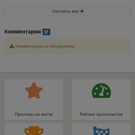
Смотреть все
Комментарии
Комментарии не обнаружены
Прогнозы на матчи
Рейтинг прогнозистов