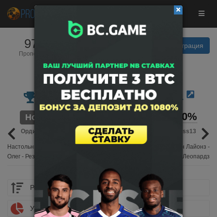
9746
1
Вход | Регистрация
Прогнозистов
Прогнозов
сегодня
Прогноз
от
king1984
|
10,000 VIRT
0 VIRT | 0%
Новичок
Ординар от неандерталец
Ординар от Boss13
Настольный теннис | Зюганов,
Баскетбол | Чжэцзян Лайонз -
Олег - Резников, Михаил
Шэньчжэнь Леопардз
Рейтинг букмекеров
Учет ставок