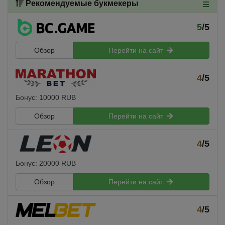
Рекомендуемые букмекеры
5
/5
Обзор
Перейти на сайт
4
/5
Бонус: 10000 RUB
Обзор
Перейти на сайт
4
/5
Бонус: 20000 RUB
Обзор
Перейти на сайт
4
/5