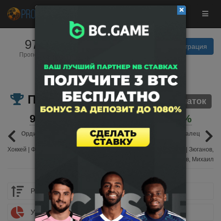
9746
40
Вход | Регистрация
Прогнозистов
Прогнозов
сегодня
Прогноз
от
ttaavv
Знаток
|
9,559 VIRT
+592 VIRT | +5.92%
Ординар от ttaavv
Ординар от неандерталец
Хоккей | Финляндия - США
Настольный теннис | Зюганов,
Олег - Резников, Михаил
Рейтинг букмекеров
Учет ставок