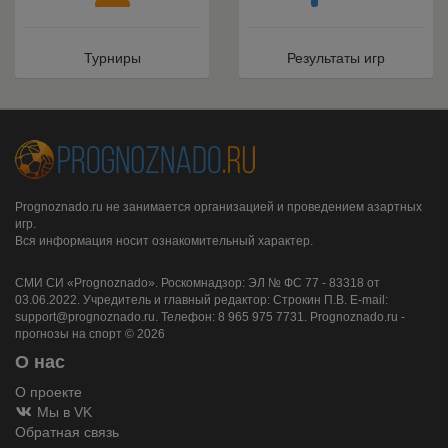
Турниры
Результаты игр
Prognoznado.ru не занимается организацией и проведением азартных
игр.
Вся информация носит ознакомительный характер.
СМИ СИ «Prognoznado». Роскомнадзор: ЭЛ № ФС 77 - 83318 от
03.06.2022. Учредитель и главный редактор: Строкин П.В. E-mail:
support@prognoznado.ru. Телефон: 8 965 975 7731. Prognoznado.ru -
прогнозы на спорт © 2026
О нас
О проекте
Мы в VK
Обратная связь