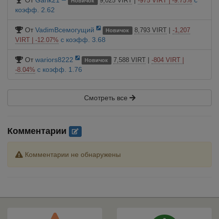
От
Garik21
|
с
9,025 VIRT
-975 VIRT | -9.75%
Новичок
коэфф. 2.62
От
VadimВсемогущий
|
8,793 VIRT
-1,207
Новичок
с
коэфф. 3.68
VIRT | -12.07%
От
wariors8222
|
7,588 VIRT
-804 VIRT |
Новичок
с
коэфф. 1.76
-8.04%
Смотреть все
Комментарии
Комментарии не обнаружены