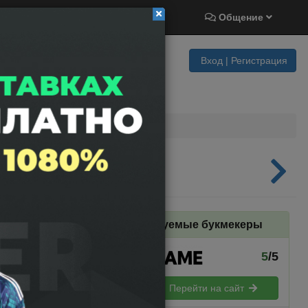
Результаты игр
Общение
Вход | Регистрация
ов
я
IRT | +7.19%
Рекомендуемые букмекеры
5
/5
игрыш
Обзор
Перейти на сайт