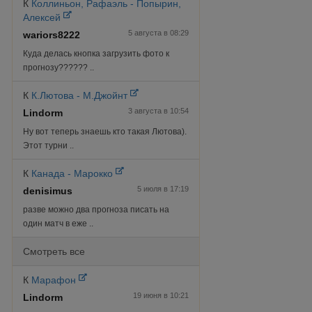
К
Коллиньон, Рафаэль - Попырин,
Алексей
5 августа в 08:29
wariors8222
Куда делась кнопка загрузить фото к
прогнозу?????? ..
К
К.Лютова - М.Джойнт
3 августа в 10:54
Lindorm
Ну вот теперь знаешь кто такая Лютова).
Этот турни ..
К
Канада - Марокко
5 июля в 17:19
denisimus
разве можно два прогноза писать на
один матч в еже ..
Смотреть все
К
Марафон
19 июня в 10:21
Lindorm