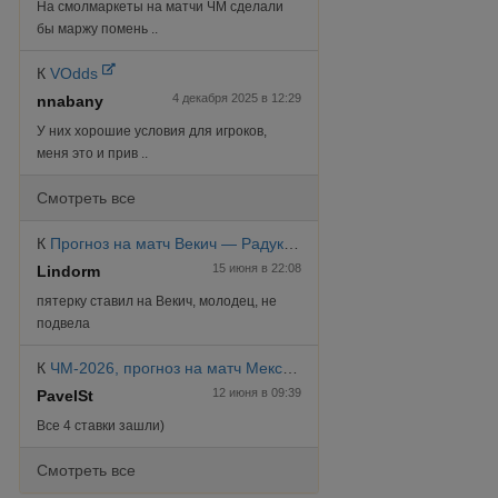
На смолмаркеты на матчи ЧМ сделали
бы маржу помень ..
К
VOdds
4 декабря 2025 в 12:29
nnabany
У них хорошие условия для игроков,
меня это и прив ..
Смотреть все
К
Прогноз на матч Векич — Радукану, финал WTA Лондон 2026
15 июня в 22:08
Lindorm
пятерку ставил на Векич, молодец, не
подвела
К
ЧМ-2026, прогноз на матч Мексика - ЮАР
12 июня в 09:39
PavelSt
Все 4 ставки зашли)
Смотреть все