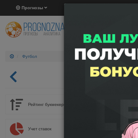
Прогнозы
Популярные ставки
Мы в социа
Футбол
Прогно
Добавлен
15 апреля 
Рейтинг букмекеров
Футбол | Клубы. М
финала. Ответные 
Начало:
15 апреля
Учет ставок