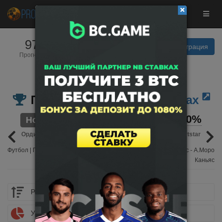
9746
50
Вход | Регистрация
Прогнозистов
Прогнозов
сегодня
Прогноз
от
SwiftKeyMax
|
10,000 VIRT
0 VIRT | 0%
Новичок
Ординар от SwiftKeyMax
Ординар от Artstar
Футбол | Польша - Нигерия
Теннис | М.Шенхаус - А.Моро
Каньяс
Рейтинг букмекеров
Учет ставок