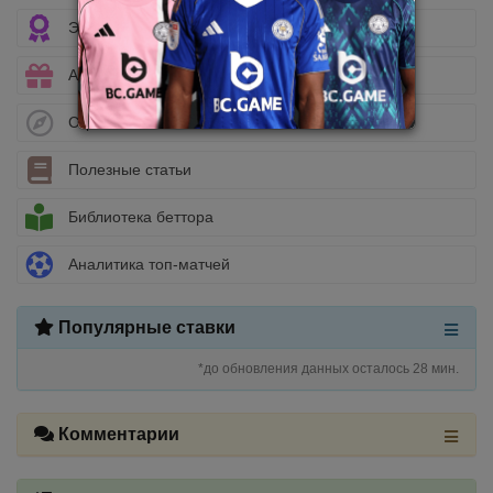
Эксклюзивные бонусы
Акции
Стратегии ставок
Полезные статьи
Библиотека беттора
Аналитика топ-матчей
Популярные ставки
*до обновления данных осталось 28 мин.
Комментарии