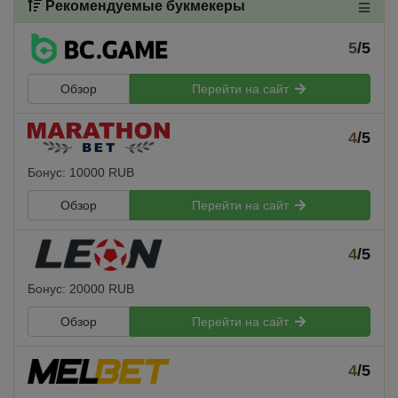
Рекомендуемые букмекеры
5
/5
Обзор
Перейти на сайт
4
/5
Бонус: 10000 RUB
Обзор
Перейти на сайт
4
/5
Бонус: 20000 RUB
Обзор
Перейти на сайт
4
/5