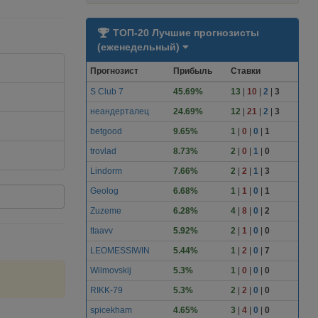
ТОП-20 Лучшие прогнозисты
(еженедельный)
Прогнозист
Прибыль
Ставки
S Club 7
45.69%
13
|
10
|
2
|
3
неандерталец
24.69%
12
|
21
|
2
|
3
betgood
9.65%
1
|
0
|
0
|
1
trovlad
8.73%
2
|
0
|
1
|
0
Lindorm
7.66%
2
|
2
|
1
|
3
Geolog
6.68%
1
|
1
|
0
|
1
Zuzeme
6.28%
4
|
8
|
0
|
2
ttaavv
5.92%
2
|
1
|
0
|
0
LEOMESSIWIN
5.44%
1
|
2
|
0
|
7
Wilmovskij
5.3%
1
|
0
|
0
|
0
RIKK-79
5.3%
2
|
2
|
0
|
0
spicekham
4.65%
3
|
4
|
0
|
0