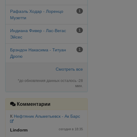
Рафаэль Ходар - Лоренцо
1
Музетти
Индиана Фивер - Лас-Вегас
1
Эйсес
Брэндон Накасима - Титуан
1
Дрогю
Смотреть все
*до обновления данных осталось -28
мин.
Комментарии
К
Нефтяник Альметьевск - Ак Барс
сегодня в 18:35
Lindorm