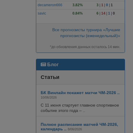
decameron666
3.82%
3
|
1
|
0
|
1
savic
0.84%
6
|
14
|
1
|
0
Все прогнозисты турнира «Лучшие
прогнозисты (еженедельный)»
*до обновления данных осталось 14 мин.
Блог
Статьи
БК Винлайн покажет матчи ЧМ-2026 ..
10/06/2026
С 11 июня стартует главное спортивное
событие этого года – ..
Полное расписание матчей ЧМ-2026,
календарь ..
8/06/2026