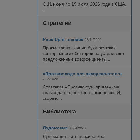
С 11 июня по 19 июля 2026 года в США,
..
Стратегии
Price Up в теннисе
25/11/2020
Просматривая линии букмекерских
контор, многих бетторов не устраивают
предложенные коэффициенты ..
«Противоход» для экспресс-ставок
7/08/2020
Стратегия «Противоход» применима
только для ставок типа «экспресс». И,
скорее, ..
Библиотека
Лудомания
30/04/2020
Лудомания – это психическое