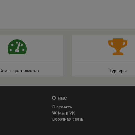
йтинг прогнозистов
Турниры
О нас
О проекте
Мы в VK
Обратная связь