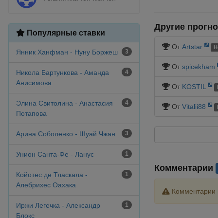
Другие прогно
Популярные ставки
От
Artstar
Н
Янник Ханфман - Нуну Боржеш
3
От
spicekham
Никола Бартункова - Аманда
4
Анисимова
От
KOSTIL
Элина Свитолина - Анастасия
4
От
Vitalii88
Потапова
Арина Соболенко - Шуай Чжан
3
Унион Санта-Фе - Ланус
1
Комментарии
Койотес де Тласкала -
1
Алебрихес Оахака
Комментарии 
Иржи Легечка - Александр
1
Блокс