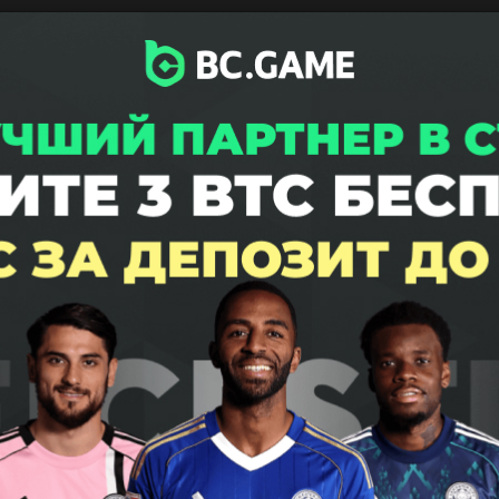
Рейтинг прогнозистов
Турниры
9746
96
Прогнозистов
Прогноз
льных сетях
сегодн
оз
от
savic
|
10,084 VIRT
+84 VI
Знаток
7:30 (мск)
й-офф. Финал
Про
19:00 (мск)