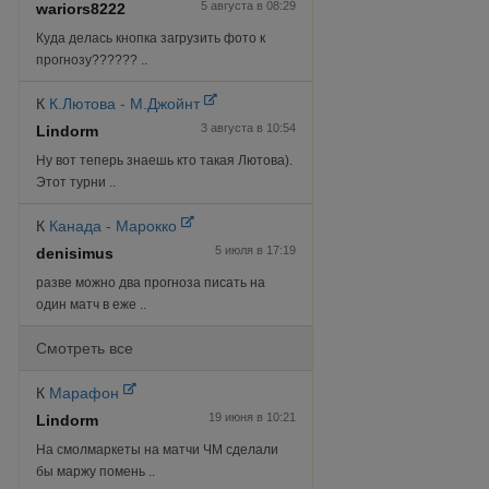
5 августа в 08:29
wariors8222
Куда делась кнопка загрузить фото к
прогнозу?????? ..
К
К.Лютова - М.Джойнт
3 августа в 10:54
Lindorm
Ну вот теперь знаешь кто такая Лютова).
Этот турни ..
К
Канада - Марокко
5 июля в 17:19
denisimus
разве можно два прогноза писать на
один матч в еже ..
Смотреть все
К
Марафон
19 июня в 10:21
Lindorm
На смолмаркеты на матчи ЧМ сделали
бы маржу помень ..