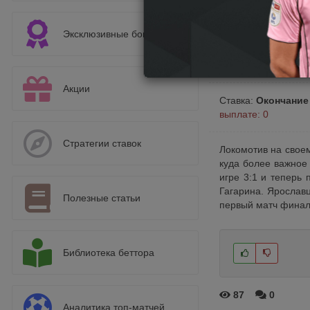
Локом
Эксклюзивные бонусы
Акции
Ставка:
Окончание 
выплате: 0
Стратегии ставок
Локомотив на своем
куда более важное 
игре 3:1 и теперь
Гагарина. Ярослав
Полезные статьи
первый матч финаль
Библиотека беттора
87
0
Аналитика топ-матчей