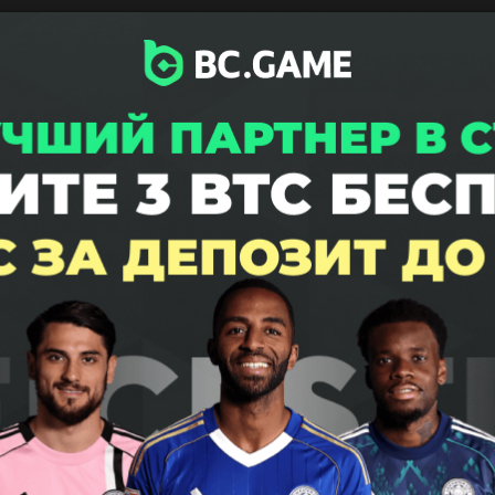
Рейтинг прогнозистов
Турниры
9746
90
Прогнозистов
Прогноз
льных сетях
сегодн
от
Vitalii88
|
7,695 VIRT
-2,305
Новичок
5:18 (мск)
й-офф. Финал
Про
19:00 (мск)