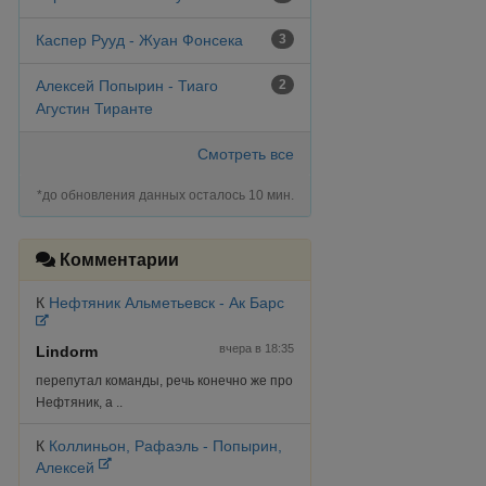
Каспер Рууд - Жуан Фонсека
3
Алексей Попырин - Тиаго
2
Агустин Тиранте
Смотреть все
*до обновления данных осталось 10 мин.
Комментарии
К
Нефтяник Альметьевск - Ак Барс
вчера в 18:35
Lindorm
перепутал команды, речь конечно же про
Нефтяник, а ..
К
Коллиньон, Рафаэль - Попырин,
Алексей