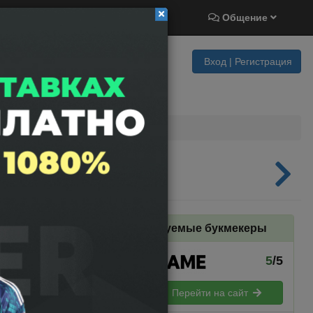
Результаты игр
Общение
Вход | Регистрация
ов
я
 VIRT | -23.05%
Рекомендуемые букмекеры
5
/5
игрыш
Обзор
Перейти на сайт