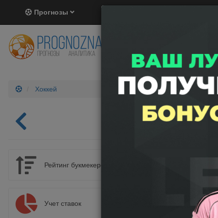
Прогнозы
Популярные ставки
Мы в социа
Хоккей
Прогноз
Добавлен
13 мая в 0
Рейтинг букмекеров
Хоккей | КХЛ. Пле
Начало:
13 мая в 
Учет ставок