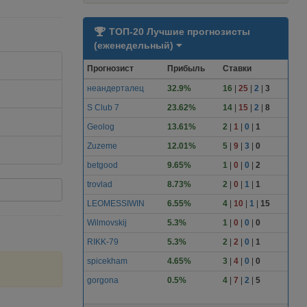
ТОП-20 Лучшие прогнозисты
(еженедельный)
Прогнозист
Прибыль
Ставки
неандерталец
32.9%
16
|
25
|
2
|
3
S Club 7
23.62%
14
|
15
|
2
|
8
Geolog
13.61%
2
|
1
|
0
|
1
Zuzeme
12.01%
5
|
9
|
3
|
0
betgood
9.65%
1
|
0
|
0
|
2
trovlad
8.73%
2
|
0
|
1
|
1
LEOMESSIWIN
6.55%
4
|
10
|
1
|
15
Wilmovskij
5.3%
1
|
0
|
0
|
0
RIKK-79
5.3%
2
|
2
|
0
|
1
spicekham
4.65%
3
|
4
|
0
|
0
gorgona
0.5%
4
|
7
|
2
|
5